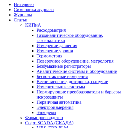
Интервью
Символика журнала
Журналы
Статьи
КИПиА
Расходометрия
Газоаналитическое оборудование,
газоаналитика
Измерение давления
Измерение уровня
Термометрия
Поверочное оборудование, метрология
Безбумажные регистраторы
Аналитические системы и оборудование
Бесконтактные измерения
Весоизмерение, дозировка, сыпучие
Измерительные системы
Нормирующие преобразователи и барьеры
искрозащиты
Первичная автоматика
Электроизмерения
Энкодеры
Фармпроизводство
Софт, SCADA (СКАДА)
MES, ERP, PLM