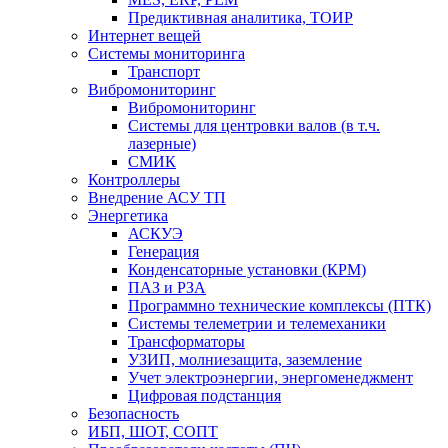
Предиктивная аналитика, ТОИР
Интернет вещей
Системы мониторинга
Транспорт
Вибромониторинг
Вибромониторинг
Системы для центровки валов (в т.ч.
лазерные)
СМИК
Контроллеры
Внедрение АСУ ТП
Энергетика
АСКУЭ
Генерация
Конденсаторные установки (КРМ)
ПАЗ и РЗА
Программно технические комплексы (ПТК)
Системы телеметрии и телемеханики
Трансформаторы
УЗИП, молниезащита, заземление
Учет электроэнергии, энергоменеджмент
Цифровая подстанция
Безопасность
ИБП, ШОТ, СОПТ