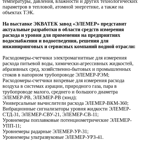
температуры, давления, влажности и других технологических
параметров в тепловой, атомной энергетике, а также на
объектах ТЭК.
На выставке ЭКВАТЕК завод «ЭЛЕМЕР» представит
актуальные разработки в области средств измерения
расхода и уровня для применения на предприятиях
водоснабжения и водоотведения, решения для
инжиниринговых и сервисных компаний водной отрасли:
Расходомеры-счетчики электромагнитные для измерения
расхода питьевой воды, химически-агрессивных жидкостей,
абразивных сред, хозяйственно-бытовых и промышленных
стоков в напорном трубопроводе ЭЛЕМЕР-РЭМ;
Расходомеры-счетчики вихревые для измерения расхода
воздуха в системах аэрации, природного газа, пара в
трубопроводе малого, среднего и большого диаметра
ЭЛЕМЕР-РВ, ЭЛЕМЕР-РВ (зонд);
Универсальные вычислители расхода ЭЛЕМЕР-ВКМ-360;
Вибрационные сигнализаторы уровня жидкости ЭЛЕМЕР-
СТД-31, ЭЛЕМЕР-СВУ-21, ЭЛЕМЕР-СВ-11;
Уровнемеры поплавковые потенциометрические ЭЛЕМЕР-
УПП-11;
Уровнемеры радарные ЭЛЕМЕР-УР-31;
Уровнемеры ультразвуковые ЭЛЕМЕР-УРЗ-41.