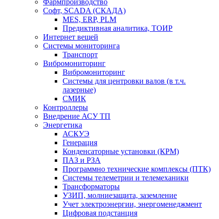
Фармпроизводство
Софт, SCADA (СКАДА)
MES, ERP, PLM
Предиктивная аналитика, ТОИР
Интернет вещей
Системы мониторинга
Транспорт
Вибромониторинг
Вибромониторинг
Системы для центровки валов (в т.ч.
лазерные)
СМИК
Контроллеры
Внедрение АСУ ТП
Энергетика
АСКУЭ
Генерация
Конденсаторные установки (КРМ)
ПАЗ и РЗА
Программно технические комплексы (ПТК)
Системы телеметрии и телемеханики
Трансформаторы
УЗИП, молниезащита, заземление
Учет электроэнергии, энергоменеджмент
Цифровая подстанция