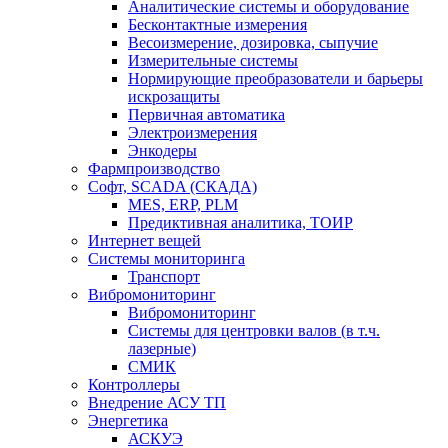
Аналитические системы и оборудование
Бесконтактные измерения
Весоизмерение, дозировка, сыпучие
Измерительные системы
Нормирующие преобразователи и барьеры
искрозащиты
Первичная автоматика
Электроизмерения
Энкодеры
Фармпроизводство
Софт, SCADA (СКАДА)
MES, ERP, PLM
Предиктивная аналитика, ТОИР
Интернет вещей
Системы мониторинга
Транспорт
Вибромониторинг
Вибромониторинг
Системы для центровки валов (в т.ч.
лазерные)
СМИК
Контроллеры
Внедрение АСУ ТП
Энергетика
АСКУЭ