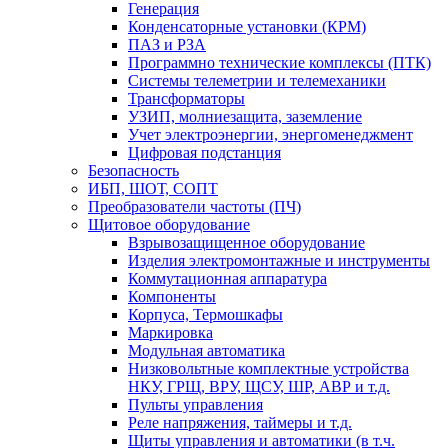
Генерация
Конденсаторные установки (КРМ)
ПАЗ и РЗА
Программно технические комплексы (ПТК)
Системы телеметрии и телемеханики
Трансформаторы
УЗИП, молниезащита, заземление
Учет электроэнергии, энергоменеджмент
Цифровая подстанция
Безопасность
ИБП, ШОТ, СОПТ
Преобразователи частоты (ПЧ)
Щитовое оборудование
Взрывозащищенное оборудование
Изделия электромонтажные и инструменты
Коммутационная аппаратура
Компоненты
Корпуса, Термошкафы
Маркировка
Модульная автоматика
Низковольтные комплектные устройства
НКУ, ГРЩ, ВРУ, ЩСУ, ШР, АВР и т.д.
Пульты управления
Реле напряжения, таймеры и т.д.
Щиты управления и автоматики (в т.ч.