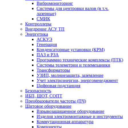
Вибромониторинг
Системы для центровки валов (в т.ч.
лазерные)
СМИК
Контроллеры
Внедрение АСУ ТП
Энергетика
АСКУЭ
Генерация
Конденсаторные установки (КРМ)
ПАЗ и РЗА
Программно технические комплексы (ПТК)
Системы телеметрии и телемеханики
Трансформаторы
УЗИП, молниезащита, заземление
Учет электроэнергии, энергоменеджмент
Цифровая подстанция
Безопасность
ИБП, ШОТ, СОПТ
Преобразователи частоты (ПЧ)
Щитовое оборудование
Взрывозащищенное оборудование
Изделия электромонтажные и инструменты
Коммутационная аппаратура
Компоненты