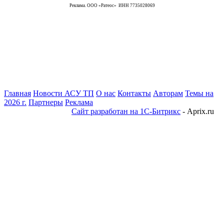
Реклама. ООО «Ратеос» ИНН 7735028069
Главная
Новости АСУ ТП
О нас
Контакты
Авторам
Темы на
2026 г.
Партнеры
Реклама
Сайт разработан на 1С-Битрикс
- Aprix.ru