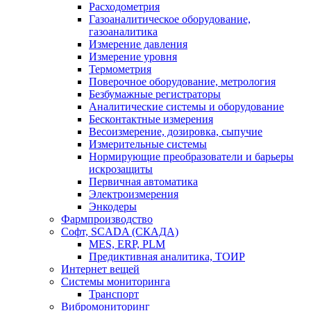
Расходометрия
Газоаналитическое оборудование,
газоаналитика
Измерение давления
Измерение уровня
Термометрия
Поверочное оборудование, метрология
Безбумажные регистраторы
Аналитические системы и оборудование
Бесконтактные измерения
Весоизмерение, дозировка, сыпучие
Измерительные системы
Нормирующие преобразователи и барьеры
искрозащиты
Первичная автоматика
Электроизмерения
Энкодеры
Фармпроизводство
Софт, SCADA (СКАДА)
MES, ERP, PLM
Предиктивная аналитика, ТОИР
Интернет вещей
Системы мониторинга
Транспорт
Вибромониторинг