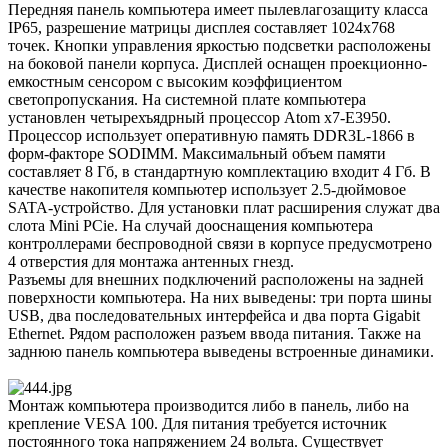
Передняя панель компьютера имеет пылевлагозащиту класса
IP65, разрешение матрицы дисплея составляет 1024x768
точек. Кнопки управления яркостью подсветки расположены
на боковой панели корпуса. Дисплей оснащен проекционно-
емкостным сенсором с высоким коэффициентом
светопропускания. На системной плате компьютера
установлен четырехъядрный процессор Atom x7-E3950.
Процессор использует оперативную память DDR3L-1866 в
форм-факторе SODIMM. Максимальный объем памяти
составляет 8 Гб, в стандартную комплектацию входит 4 Гб. В
качестве накопителя компьютер использует 2.5-дюймовое
SATA-устройство. Для установки плат расширения служат два
слота Mini PCie. На случай дооснащения компьютера
контроллерами беспроводной связи в корпусе предусмотрено
4 отверстия для монтажа антенных гнезд.
Разъемы для внешних подключений расположены на задней
поверхности компьютера. На них выведены: три порта шины
USB, два последовательных интерфейса и два порта Gigabit
Ethernet. Рядом расположен разъем ввода питания. Также на
заднюю панель компьютера выведены встроенные динамики.
Монтаж компьютера производится либо в панель, либо на
крепление VESA 100. Для питания требуется источник
постоянного тока напряжением 24 вольта. Существует