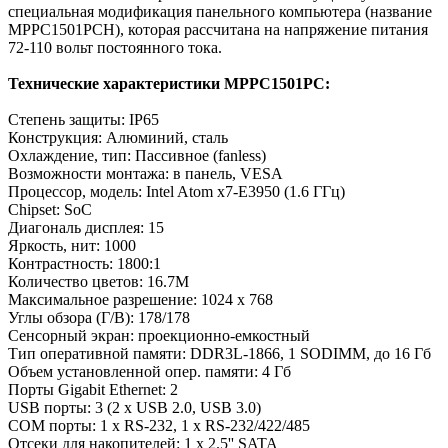
специальная модификация панельного компьютера (название
MPPC1501PCH), которая рассчитана на напряжение питания
72-110 вольт постоянного тока.
Технические характеристики MPPC1501PC:
Степень защиты: IP65
Конструкция: Алюминий, сталь
Охлаждение, тип: Пассивное (fanless)
Возможности монтажа: в панель, VESA
Процессор, модель: Intel Atom x7-E3950 (1.6 ГГц)
Chipset: SoC
Диагональ дисплея: 15
Яркость, нит: 1000
Контрастность: 1800:1
Количество цветов: 16.7M
Максимальное разрешение: 1024 x 768
Углы обзора (Г/В): 178/178
Сенсорный экран: проекционно-емкостный
Тип оперативной памяти: DDR3L-1866, 1 SODIMM, до 16 Гб
Объем установленной опер. памяти: 4 Гб
Порты Gigabit Ethernet: 2
USB порты: 3 (2 x USB 2.0, USB 3.0)
COM порты: 1 x RS-232, 1 x RS-232/422/485
Отсеки для накопителей: 1 x 2.5'' SATA