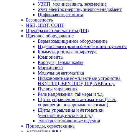
УЗИП, молниезащита, заземление
Учет электроэнергии, энергоменеджмент
Цифровая подстанция
Безопасность
ИБП, ШОТ, СОПТ
Преобразователи частоты (ПЧ)
Щитовое оборудование
Взрывозащищенное оборудование
Изделия электромонтажные и инструменты
Коммутационная аппаратура
Компоненты
Корпуса, Термошкафы
Маркировка
Модульная автоматика
Низковольтные комплектные устройства
НКУ, ГРЩ, ВРУ, ЩСУ, ШР, АВР и т.д.
Пульты управления
Реле напряжения, таймеры и т.д.
Щиты управления и автоматики (в т.ч.
управление пожарными насосами)
Щиты управления и автоматики
(вентиляция, насосы и т.д.)
Электроустановочные изделия
Приводы, сервотехника
Автоматика ЖКХ