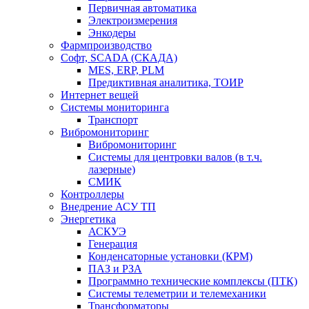
Первичная автоматика
Электроизмерения
Энкодеры
Фармпроизводство
Софт, SCADA (СКАДА)
MES, ERP, PLM
Предиктивная аналитика, ТОИР
Интернет вещей
Системы мониторинга
Транспорт
Вибромониторинг
Вибромониторинг
Системы для центровки валов (в т.ч.
лазерные)
СМИК
Контроллеры
Внедрение АСУ ТП
Энергетика
АСКУЭ
Генерация
Конденсаторные установки (КРМ)
ПАЗ и РЗА
Программно технические комплексы (ПТК)
Системы телеметрии и телемеханики
Трансформаторы