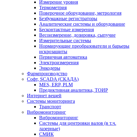
Измерение уровня
Термометрия
Поверочное оборудование, метрология
Безбумажные регистраторы
Аналитические системы и оборудование
Бесконтактные измерения
Весоизмерение, дозировка, сыпучие
Измерительные системы
Нормирующие преобразователи и барьеры
искрозащиты
Первичная автоматика
Электроизмерения
Энкодеры
Фармпроизводство
Софт, SCADA (СКАДА)
MES, ERP, PLM
Предиктивная аналитика, ТОИР
Интернет вещей
Системы мониторинга
Транспорт
Вибромониторинг
Вибромониторинг
Системы для центровки валов (в т.ч.
лазерные)
СМИК