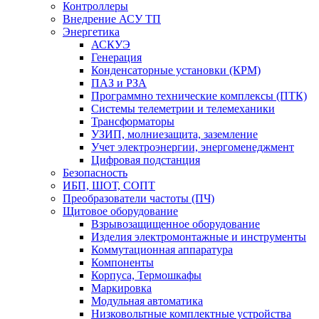
Контроллеры
Внедрение АСУ ТП
Энергетика
АСКУЭ
Генерация
Конденсаторные установки (КРМ)
ПАЗ и РЗА
Программно технические комплексы (ПТК)
Системы телеметрии и телемеханики
Трансформаторы
УЗИП, молниезащита, заземление
Учет электроэнергии, энергоменеджмент
Цифровая подстанция
Безопасность
ИБП, ШОТ, СОПТ
Преобразователи частоты (ПЧ)
Щитовое оборудование
Взрывозащищенное оборудование
Изделия электромонтажные и инструменты
Коммутационная аппаратура
Компоненты
Корпуса, Термошкафы
Маркировка
Модульная автоматика
Низковольтные комплектные устройства