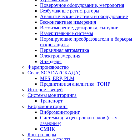
Поверочное оборудование, метрология
Безбумажные регистраторы
Аналитические системы и оборудование
Бесконтактные измерения
Весоизмерение, дозировка, сыпучие
Измерительные системы
Нормирующие преобразователи и барьеры
искрозащиты
Первичная автоматика
Электроизмерения
Энкодеры
Фармпроизводство
Софт, SCADA (СКАДА)
MES, ERP, PLM
Предиктивная аналитика, ТОИР
Интернет вещей
Системы мониторинга
Транспорт
Вибромониторинг
Вибромониторинг
Системы для центровки валов (в т.ч.
лазерные)
СМИК
Контроллеры