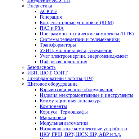
Внедрение АСУ ТП
Энергетика
АСКУЭ
Генерация
Конденсаторные установки (КРМ)
ПАЗ и РЗА
Программно технические комплексы (ПТК)
Системы телеметрии и телемеханики
Трансформаторы
УЗИП, молниезащита, заземление
Учет электроэнергии, энергоменеджмент
Цифровая подстанция
Безопасность
ИБП, ШОТ, СОПТ
Преобразователи частоты (ПЧ)
Щитовое оборудование
Взрывозащищенное оборудование
Изделия электромонтажные и инструменты
Коммутационная аппаратура
Компоненты
Корпуса, Термошкафы
Маркировка
Модульная автоматика
Низковольтные комплектные устройства
НКУ, ГРЩ, ВРУ, ЩСУ, ШР, АВР и т.д.