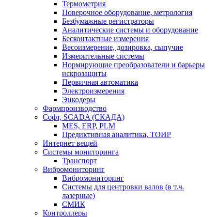
Термометрия
Поверочное оборудование, метрология
Безбумажные регистраторы
Аналитические системы и оборудование
Бесконтактные измерения
Весоизмерение, дозировка, сыпучие
Измерительные системы
Нормирующие преобразователи и барьеры
искрозащиты
Первичная автоматика
Электроизмерения
Энкодеры
Фармпроизводство
Софт, SCADA (СКАДА)
MES, ERP, PLM
Предиктивная аналитика, ТОИР
Интернет вещей
Системы мониторинга
Транспорт
Вибромониторинг
Вибромониторинг
Системы для центровки валов (в т.ч.
лазерные)
СМИК
Контроллеры