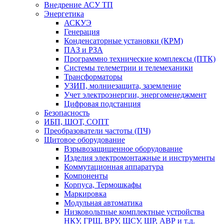
Внедрение АСУ ТП
Энергетика
АСКУЭ
Генерация
Конденсаторные установки (КРМ)
ПАЗ и РЗА
Программно технические комплексы (ПТК)
Системы телеметрии и телемеханики
Трансформаторы
УЗИП, молниезащита, заземление
Учет электроэнергии, энергоменеджмент
Цифровая подстанция
Безопасность
ИБП, ШОТ, СОПТ
Преобразователи частоты (ПЧ)
Щитовое оборудование
Взрывозащищенное оборудование
Изделия электромонтажные и инструменты
Коммутационная аппаратура
Компоненты
Корпуса, Термошкафы
Маркировка
Модульная автоматика
Низковольтные комплектные устройства
НКУ, ГРЩ, ВРУ, ЩСУ, ШР, АВР и т.д.