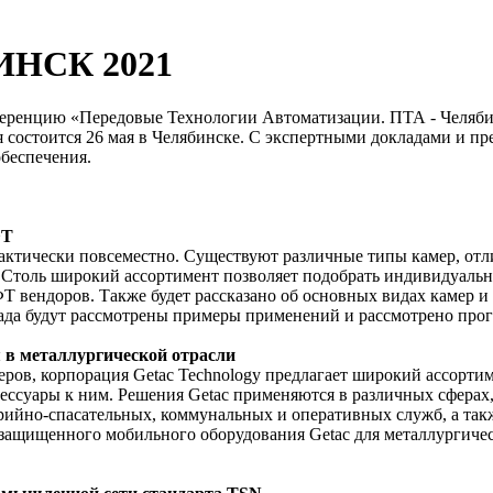
ИНСК 2021
ференцию «Передовые Технологии Автоматизации. ПТА - Челяби
 состоится 26 мая в Челябинске. С экспертными докладами и пр
беспечения.
ФТ
тически повсеместно. Существуют различные типы камер, отли
 Столь широкий ассортимент позволяет подобрать индивидуальн
вендоров. Также будет рассказано об основных видах камер и 
лада будут рассмотрены примеры применений и рассмотрено про
 в металлургической отрасли
ов, корпорация Getac Technology предлагает широкий ассорти
ссуары к ним. Решения Getac применяются в различных сферах,
рийно-спасательных, коммунальных и оперативных служб, а так
защищенного мобильного оборудования Getac для металлургическ