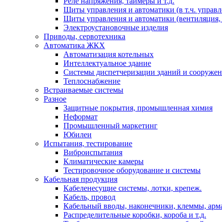
Реле напряжения, таймеры и т.д.
Щиты управления и автоматики (в т.ч. управ
Щиты управления и автоматики (вентиляция, н
Электроустановочные изделия
Приводы, сервотехника
Автоматика ЖКХ
Автоматизация котельных
Интеллектуальное здание
Системы диспетчеризации зданий и сооруже
Теплоснабжение
Встраиваемые системы
Разное
Защитные покрытия, промышленная химия
Неформат
Промышленный маркетинг
Юбилеи
Испытания, тестирование
Виброиспытания
Климатические камеры
Тестировочное оборудование и системы
Кабельная продукция
Кабеленесущие системы, лотки, крепеж.
Кабель, провод
Кабельный вводы, наконечники, клеммы, арм
Распределительные коробки, короба и т.д.