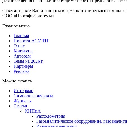
Для посещения выставки необходимо пройти предварительную 
Ответят на все Ваши вопросы в рамках технического семинара 2
ООО «Прософт-Системы»
Главное меню
Главная
Новости АСУ ТП
О нас
Контакты
Авторам
Темы на 2026 г.
Партнеры
Реклама
Можно скачать
Интервью
Символика журнала
Журналы
Статьи
КИПиА
Расходометрия
Газоаналитическое оборудование, газоаналит
Измерение давления