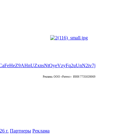
Реклама. ООО «Ратеос» ИНН 7735028069
6 г.
Партнеры
Реклама