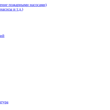
ление пожарными насосами)
асосы и т.д.)
ний
атура