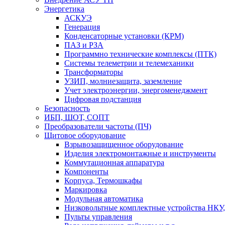
Энергетика
АСКУЭ
Генерация
Конденсаторные установки (КРМ)
ПАЗ и РЗА
Программно технические комплексы (ПТК)
Системы телеметрии и телемеханики
Трансформаторы
УЗИП, молниезащита, заземление
Учет электроэнергии, энергоменеджмент
Цифровая подстанция
Безопасность
ИБП, ШОТ, СОПТ
Преобразователи частоты (ПЧ)
Щитовое оборудование
Взрывозащищенное оборудование
Изделия электромонтажные и инструменты
Коммутационная аппаратура
Компоненты
Корпуса, Термошкафы
Маркировка
Модульная автоматика
Низковольтные комплектные устройства НКУ,
Пульты управления