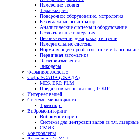
Измерение уровня
Термометрия
Поверочное оборудование, метрология
Безбумажные регистраторы
Аналитические системы и оборудование
Бесконтактные измерения
Весоизмерение, дозировка, сыпучие
Измерительные системы
Нормирующие преобразователи и барьеры ис
Первичная автоматика
Электроизмерения
Энкодеры
Фармпроизводство
Софт, SCADA (СКАДА)
MES, ERP, PLM
Предиктивная аналитика, ТОИР
Интернет вещей
Системы мониторинга
Транспорт
Вибромониторинг
Вибромониторинг
Системы для центровки валов (в т.ч. лазерные
СМИК
Контроллеры
Внедрение АСУ ТП