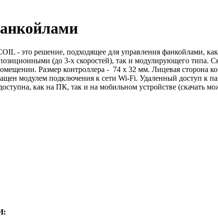
фанкойлами
IL - это решение, подходящее для управления фанкойлами, как
озиционными (до 3-х скоростей), так и модулирующего типа. Ско
омещении. Размер контроллера - 74 x 32 мм. Лицевая сторона ко
ащен модулем подключения к сети Wi-Fi. Удаленный доступ к пар
упна, как на ПК, так и на мобильном устройстве (скачать мож
И: