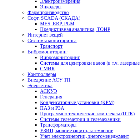
Электроизмерения
Энкодеры
Фармпроизводство
Софт, SCADA (СКАДА)
MES, ERP, PLM
Предиктивная аналитика, ТОИР
Интернет вещей
Системы мониторинга
Транспорт
Вибромониторинг
Вибромониторинг
Системы для центровки валов (в т.ч. лазерные
СМИК
Контроллеры
Внедрение АСУ ТП
Энергетика
АСКУЭ
Генерация
Конденсаторные установки (КРМ)
ПАЗ и РЗА
Программно технические комплексы (ПТК)
Системы телеметрии и телемеханики
Трансформаторы
УЗИП, молниезащита, заземление
Учет электроэнергии, энергоменеджмент