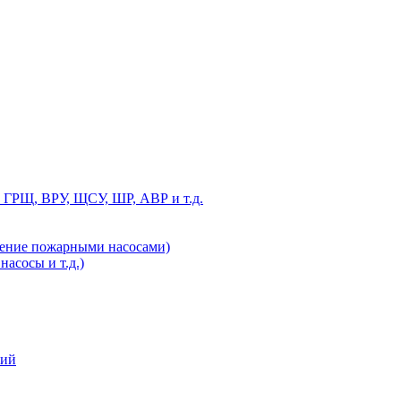
 ГРЩ, ВРУ, ЩСУ, ШР, АВР и т.д.
ление пожарными насосами)
асосы и т.д.)
ний