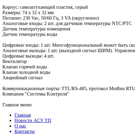
Корпус: самозатухающий пластик, серый
Размеры: 74 x 32 x 32 мм
Питание: 230 Vac, 50/60 Гц, 3 VA (округленно)
Аналоговые входы: 2 шт. для датчиков температуры NTC/PTC
Датчик температуры помещения
Датчик температуры воды
Цифровые входы: 1 шт. Многофункциональный может быть скон
Аналоговые выходы: 1 шт. (выходной сигнал ШИМ). Управлен
Цифровые выходы: 4 шт.
Вентилятор
Клапан горячей воды
Клапан холодной воды
Аварийный сигнал
Коммуникационные порты: TTL/RS-485, протокол Modbus RT
Кoмпaния "Cиcтeмы Koнтpoля"
Главное меню
Главная
Новости АСУ ТП
О нас
Контакты