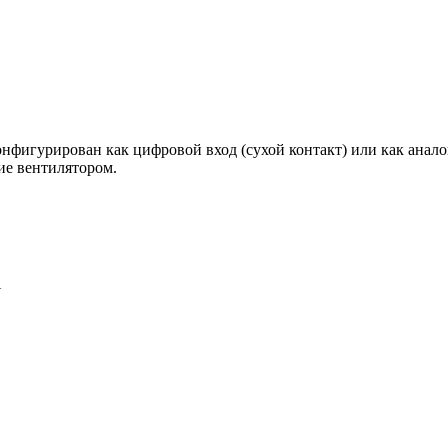
фигурирован как цифровой вход (сухой контакт) или как анал
ие вентилятором.
U