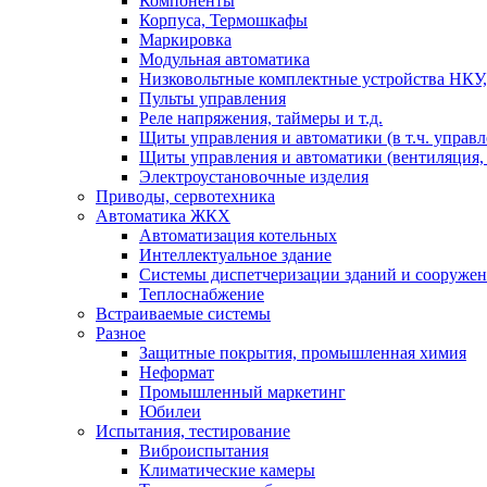
Компоненты
Корпуса, Термошкафы
Маркировка
Модульная автоматика
Низковольтные комплектные устройства НКУ,
Пульты управления
Реле напряжения, таймеры и т.д.
Щиты управления и автоматики (в т.ч. управ
Щиты управления и автоматики (вентиляция, н
Электроустановочные изделия
Приводы, сервотехника
Автоматика ЖКХ
Автоматизация котельных
Интеллектуальное здание
Системы диспетчеризации зданий и сооруже
Теплоснабжение
Встраиваемые системы
Разное
Защитные покрытия, промышленная химия
Неформат
Промышленный маркетинг
Юбилеи
Испытания, тестирование
Виброиспытания
Климатические камеры