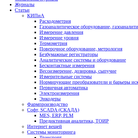
Журналы
Статьи
КИПиА
Расходометрия
Газоаналитическое оборудование, газоаналит
Измерение давления
Измерение уровня
Термометрия
Поверочное оборудование, метрология
Безбумажные регистраторы
Аналитические системы и оборудование
Бесконтактные измерения
Весоизмерение, дозировка, сыпучие
Измерительные системы
Нормирующие преобразователи и барьеры ис
Первичная автоматика
Электроизмерения
Энкодеры
Фармпроизводство
Софт, SCADA (СКАДА)
MES, ERP, PLM
Предиктивная аналитика, ТОИР
Интернет вещей
Системы мониторинга
Транспорт