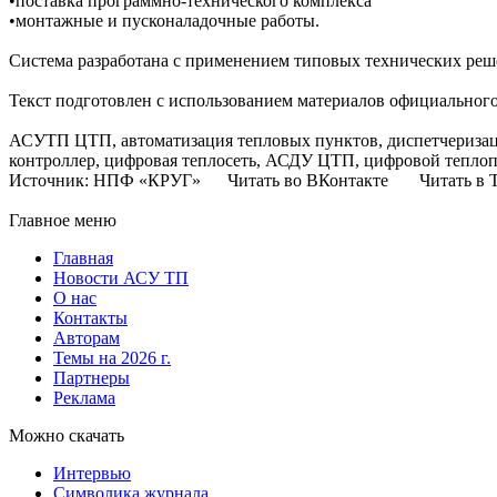
•поставка программно-технического комплекса
•монтажные и пусконаладочные работы.
Система разработана с применением типовых технических р
Текст подготовлен с использованием материалов официально
АСУТП ЦТП, автоматизация тепловых пунктов, диспетчеризаци
контроллер, цифровая теплосеть, АСДУ ЦТП, цифровой теплоп
Источник: НПФ «КРУГ» Читать во ВКонтакте Читать в Т
Главное меню
Главная
Новости АСУ ТП
О нас
Контакты
Авторам
Темы на 2026 г.
Партнеры
Реклама
Можно скачать
Интервью
Символика журнала