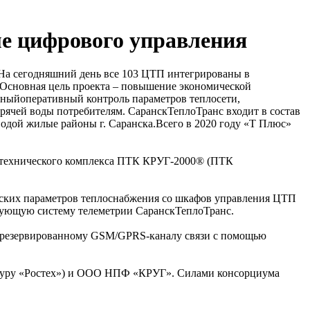
ме цифрового управления
На сегодняшний день все 103 ЦТП интегрированы в
Основная цель проекта – повышение экономической
нныйоперативный контроль параметров теплосети,
рячей воды потребителям. СаранскТеплоТранс входит в состав
дой жилые районы г. Саранска.Всего в 2020 году «Т Плюс»
-технического комплекса ПТК КРУГ-2000® (ПТК
ских параметров теплоснабжения со шкафов управления ЦТП
твующую систему телеметрии СаранскТеплоТранс.
 резервированному GSM/GPRS-каналу связи с помощью
ктуру «Ростех») и ООО НПФ «КРУГ». Силами консорциума