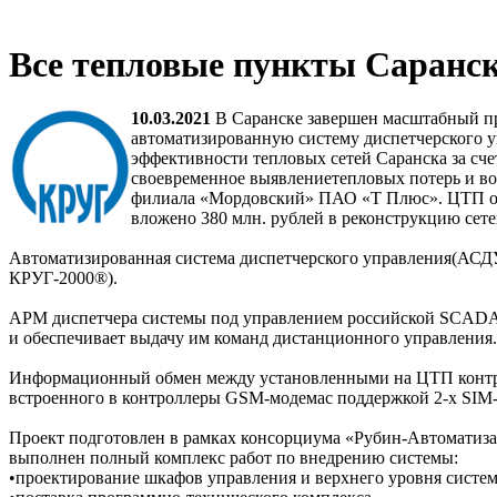
Все тепловые пункты Саранск
10.03.2021
В Саранске завершен масштабный п
автоматизированную систему диспетчерского 
эффективности тепловых сетей Саранска за сч
своевременное выявлениетепловых потерь и во
филиала «Мордовский» ПАО «Т Плюс». ЦТП обе
вложено 380 млн. рублей в реконструкцию сет
Автоматизированная система диспетчерского управления(АС
КРУГ-2000®).
АРМ диспетчера системы под управлением российской SCADA
и обеспечивает выдачу им команд дистанционного управления
Информационный обмен между установленными на ЦТП контро
встроенного в контроллеры GSM-модемас поддержкой 2-х SIM-
Проект подготовлен в рамках консорциума «Рубин-Автоматиз
выполнен полный комплекс работ по внедрению системы:
•проектирование шкафов управления и верхнего уровня систе