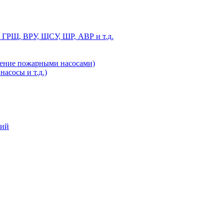
 ГРЩ, ВРУ, ЩСУ, ШР, АВР и т.д.
ление пожарными насосами)
асосы и т.д.)
ний