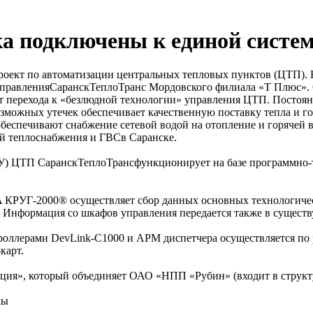
а подключены к единой систе
роект по автоматизации центральных тепловых пунктов (ЦТП). 
управленияСаранскТеплоТранс Мордовского филиала «Т Плюс». 
ет перехода к «безлюдной технологии» управления ЦТП. Постоя
зможных утечек обеспечивает качественную поставку тепла и го
спечивают снабжение сетевой водой на отопление и горячей во
ей теплоснабжения и ГВСв Саранске.
ДУ) ЦТП СаранскТеплоТрансфункционирует на базе программно
 КРУГ-2000® осуществляет сбор данных основных технологиче
. Информация со шкафов управления передается также в сущес
ллерами DevLink-C1000 и АРМ диспетчера осуществляется по
карт.
ация», который объединяет ОАО «НПП «Рубин» (входит в стру
мы