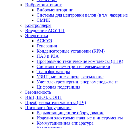
Вибромониторинг
Вибромониторинг
Системы для центровки валов (в т.ч. лазерные
СМИК
Контроллеры
Внедрение АСУ ТП
Энергетика
АСКУЭ
Генерация
Конденсаторные установки (КРМ)
ПАЗ и РЗА
Программно технические комплексы (ПТК)
Системы телеметрии и телемеханики
Трансформаторы
УЗИП, молниезащита, заземление
Учет электроэнергии, энергоменеджмент
Цифровая подстанция
Безопасность
ИБП, ШОТ, СОПТ
Преобразователи частоты (ПЧ)
Щитовое оборудование
Взрывозащищенное оборудование
Изделия электромонтажные и инструменты
Коммутационная аппаратура