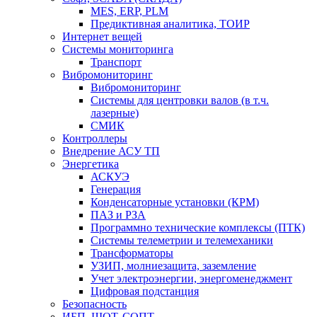
MES, ERP, PLM
Предиктивная аналитика, ТОИР
Интернет вещей
Системы мониторинга
Транспорт
Вибромониторинг
Вибромониторинг
Системы для центровки валов (в т.ч.
лазерные)
СМИК
Контроллеры
Внедрение АСУ ТП
Энергетика
АСКУЭ
Генерация
Конденсаторные установки (КРМ)
ПАЗ и РЗА
Программно технические комплексы (ПТК)
Системы телеметрии и телемеханики
Трансформаторы
УЗИП, молниезащита, заземление
Учет электроэнергии, энергоменеджмент
Цифровая подстанция
Безопасность
ИБП, ШОТ, СОПТ