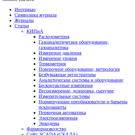
Интервью
Символика журнала
Журналы
Статьи
КИПиА
Расходометрия
Газоаналитическое оборудование,
газоаналитика
Измерение давления
Измерение уровня
Термометрия
Поверочное оборудование, метрология
Безбумажные регистраторы
Аналитические системы и оборудование
Бесконтактные измерения
Весоизмерение, дозировка, сыпучие
Измерительные системы
Нормирующие преобразователи и барьеры
искрозащиты
Первичная автоматика
Электроизмерения
Энкодеры
Фармпроизводство
Софт, SCADA (СКАДА)