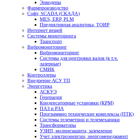
Энкодеры
Фармпроизводство
Софт, SCADA (СКАДА)
MES, ERP, PLM
Предиктивная аналитика, ТОИР
Интернет вещей
Системы мониторинга
Транспорт
Вибромониторинг
Вибромониторинг
Системы для центровки валов (в т.ч.
лазерные)
СМИК
Контроллеры
Внедрение АСУ ТП
Энергетика
АСКУЭ
Генерация
Конденсаторные установки (КРМ)
ПАЗ и РЗА
Программно технические комплексы (ПТК)
Системы телеметрии и телемеханики
Трансформаторы
УЗИП, молниезащита, заземление
Учет электроэнергии, энергоменеджмент