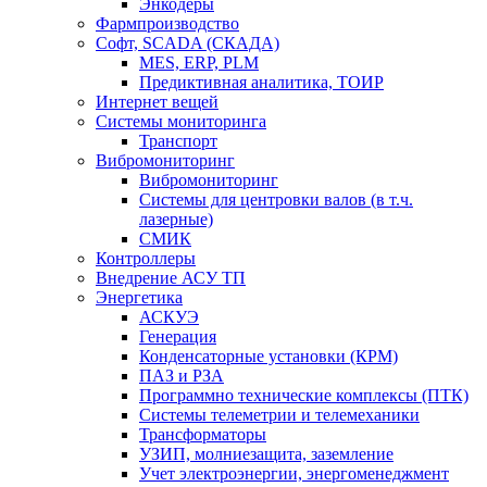
Энкодеры
Фармпроизводство
Софт, SCADA (СКАДА)
MES, ERP, PLM
Предиктивная аналитика, ТОИР
Интернет вещей
Системы мониторинга
Транспорт
Вибромониторинг
Вибромониторинг
Системы для центровки валов (в т.ч.
лазерные)
СМИК
Контроллеры
Внедрение АСУ ТП
Энергетика
АСКУЭ
Генерация
Конденсаторные установки (КРМ)
ПАЗ и РЗА
Программно технические комплексы (ПТК)
Системы телеметрии и телемеханики
Трансформаторы
УЗИП, молниезащита, заземление
Учет электроэнергии, энергоменеджмент