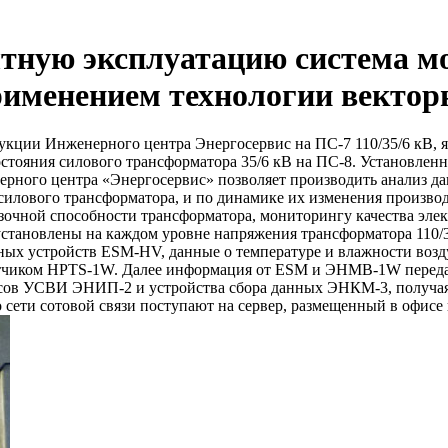
ытную эксплуатацию система м
рименением технологии векто
укции Инженерного центра Энергосервис на ПС-7 110/35/6 кВ, яв
стояния силового трансформатора 35/6 кВ на ПС-8. Установленн
рного центра «Энергосервис» позволяет производить анализ д
илового трансформатора, и по динамике их изменения производ
зочной способности трансформатора, мониторингу качества эле
новлены на каждом уровне напряжения трансформатора 110/35/
ых устройств ESM-HV, данные о температуре и влажности возд
тчиком HPTS-1W. Далее информация от ESM и ЭНМВ-1W передае
сов УСВИ ЭНИП-2 и устройства сбора данных ЭНКМ-3, получая
сети сотовой связи поступают на сервер, размещенный в офисе