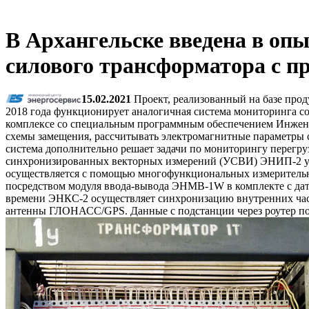
В Архангельске введена в оп
силового трансформатора с п
15.02.2021
Проект, реализованный на базе прод
2018 года функционирует аналогичная система мониторинга со
комплексе со специальным программным обеспечением Инжене
схемы замещения, рассчитывать электромагнитные параметры с
система дополнительно решает задачи по мониторингу перегру
синхронизированных векторных измерений (УСВИ) ЭНИП-2 уста
осуществляется с помощью многофункциональных измерительн
посредством модуля ввода-вывода ЭНМВ-1W в комплекте с да
времени ЭНКС-2 осуществляет синхронизацию внутренних ча
антенны ГЛОНАСС/GPS. Данные с подстанции через роутер по 