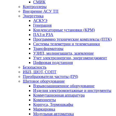
СМИК
Контроллеры
Внедрение АСУ ТП
Энергетика
АСКУЭ
Генерация
Конденсаторные установки (КРМ)
ПАЗ и РЗА
Программно технические комплексы (ПТК)
Системы телеметрии и телемеханики
Трансформаторы
УЗИП, молниезащита, заземление
Учет электроэнергии, энергоменеджмент
Цифровая подстанция
Безопасность
ИБП, ШОТ, СОПТ
Преобразователи частоты (ПЧ)
Щитовое оборудование
Взрывозащищенное оборудование
Изделия электромонтажные и инструменты
Коммутационная аппаратура
Компоненты
Корпуса, Термошкафы
Маркировка
Модульная автоматика