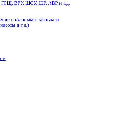
 ГРЩ, ВРУ, ЩСУ, ШР, АВР и т.д.
ление пожарными насосами)
асосы и т.д.)
ний