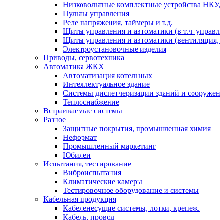
Низковольтные комплектные устройства НКУ,
Пульты управления
Реле напряжения, таймеры и т.д.
Щиты управления и автоматики (в т.ч. управ
Щиты управления и автоматики (вентиляция, н
Электроустановочные изделия
Приводы, сервотехника
Автоматика ЖКХ
Автоматизация котельных
Интеллектуальное здание
Системы диспетчеризации зданий и сооруже
Теплоснабжение
Встраиваемые системы
Разное
Защитные покрытия, промышленная химия
Неформат
Промышленный маркетинг
Юбилеи
Испытания, тестирование
Виброиспытания
Климатические камеры
Тестировочное оборудование и системы
Кабельная продукция
Кабеленесущие системы, лотки, крепеж.
Кабель, провод