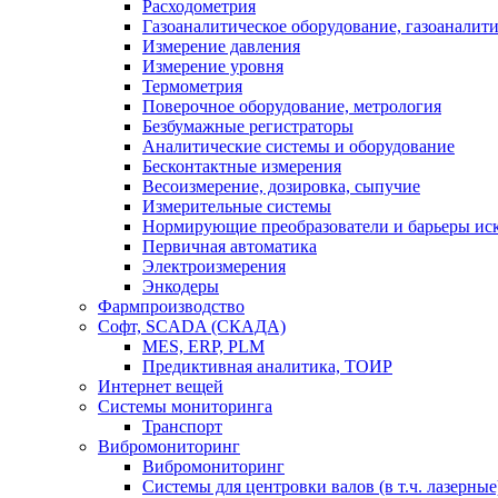
Расходометрия
Газоаналитическое оборудование, газоаналит
Измерение давления
Измерение уровня
Термометрия
Поверочное оборудование, метрология
Безбумажные регистраторы
Аналитические системы и оборудование
Бесконтактные измерения
Весоизмерение, дозировка, сыпучие
Измерительные системы
Нормирующие преобразователи и барьеры ис
Первичная автоматика
Электроизмерения
Энкодеры
Фармпроизводство
Софт, SCADA (СКАДА)
MES, ERP, PLM
Предиктивная аналитика, ТОИР
Интернет вещей
Системы мониторинга
Транспорт
Вибромониторинг
Вибромониторинг
Системы для центровки валов (в т.ч. лазерные