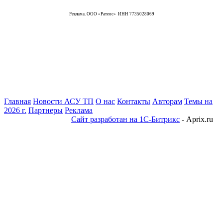
Реклама. ООО «Ратеос» ИНН 7735028069
Главная
Новости АСУ ТП
О нас
Контакты
Авторам
Темы на
2026 г.
Партнеры
Реклама
Сайт разработан на 1С-Битрикс
- Aprix.ru