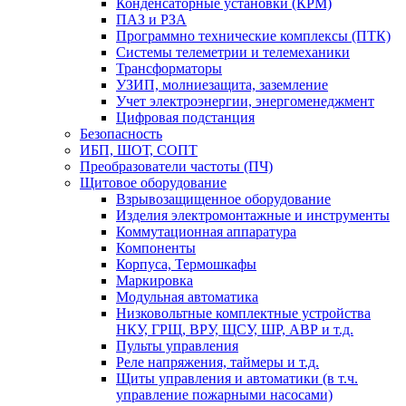
Конденсаторные установки (КРМ)
ПАЗ и РЗА
Программно технические комплексы (ПТК)
Системы телеметрии и телемеханики
Трансформаторы
УЗИП, молниезащита, заземление
Учет электроэнергии, энергоменеджмент
Цифровая подстанция
Безопасность
ИБП, ШОТ, СОПТ
Преобразователи частоты (ПЧ)
Щитовое оборудование
Взрывозащищенное оборудование
Изделия электромонтажные и инструменты
Коммутационная аппаратура
Компоненты
Корпуса, Термошкафы
Маркировка
Модульная автоматика
Низковольтные комплектные устройства
НКУ, ГРЩ, ВРУ, ЩСУ, ШР, АВР и т.д.
Пульты управления
Реле напряжения, таймеры и т.д.
Щиты управления и автоматики (в т.ч.
управление пожарными насосами)