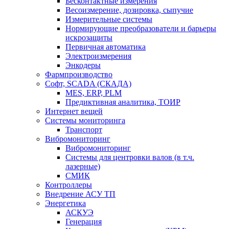
Бесконтактные измерения
Весоизмерение, дозировка, сыпучие
Измерительные системы
Нормирующие преобразователи и барьеры
искрозащиты
Первичная автоматика
Электроизмерения
Энкодеры
Фармпроизводство
Софт, SCADA (СКАДА)
MES, ERP, PLM
Предиктивная аналитика, ТОИР
Интернет вещей
Системы мониторинга
Транспорт
Вибромониторинг
Вибромониторинг
Системы для центровки валов (в т.ч.
лазерные)
СМИК
Контроллеры
Внедрение АСУ ТП
Энергетика
АСКУЭ
Генерация