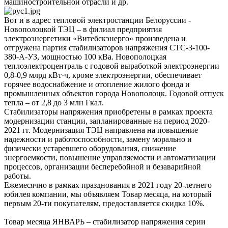
машиностроительной отрасли и др.
Вот и в адрес тепловой электростанции Белоруссии -
Новополоцкой ТЭЦ – в филиал предприятия
электроэнергетики «Витебскэнерго» произведена и
отгружена партия стабилизаторов напряжения СТС-3-100-
380-А-УЗ, мощностью 100 кВа. Новополоцкая
теплоэлектроцентраль с годовой выработкой электроэнергии
0,8-0,9 млрд кВт·ч, кроме электроэнергии, обеспечивает
горячее водоснабжение и отопление жилого фонда и
промышленных объектов города Новополоцк. Годовой отпуск
тепла – от 2,8 до 3 млн Гкал.
Стабилизаторы напряжения приобретены в рамках проекта
модернизации станции, запланированные на период 2020-
2021 гг. Модернизация ТЭЦ направлена на повышение
надежности и работоспособности, замену морально и
физически устаревшего оборудования, снижение
энергоемкости, повышение управляемости и автоматизации
процессов, организации бесперебойной и безаварийной
работы.
Ежемесячно в рамках празднования в 2021 году 20-летнего
юбилея компании, мы объявляем Товар месяца, на который
первым 20-ти покупателям, предоставляется скидка 10%.
Товар месяца ЯНВАРЬ – стабилизатор напряжения серии