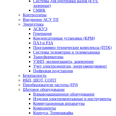
Системы для центровки валов (в т.ч.
лазерные)
СМИК
Контроллеры
Внедрение АСУ ТП
Энергетика
АСКУЭ
Генерация
Конденсаторные установки (КРМ)
ПАЗ и РЗА
Программно технические комплексы (ПТК)
Системы телеметрии и телемеханики
Трансформаторы
УЗИП, молниезащита, заземление
Учет электроэнергии, энергоменеджмент
Цифровая подстанция
Безопасность
ИБП, ШОТ, СОПТ
Преобразователи частоты (ПЧ)
Щитовое оборудование
Взрывозащищенное оборудование
Изделия электромонтажные и инструменты
Коммутационная аппаратура
Компоненты
Корпуса, Термошкафы