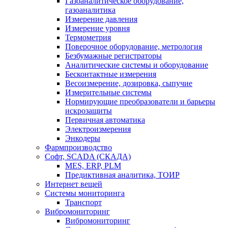
Газоаналитическое оборудование,
газоаналитика
Измерение давления
Измерение уровня
Термометрия
Поверочное оборудование, метрология
Безбумажные регистраторы
Аналитические системы и оборудование
Бесконтактные измерения
Весоизмерение, дозировка, сыпучие
Измерительные системы
Нормирующие преобразователи и барьеры
искрозащиты
Первичная автоматика
Электроизмерения
Энкодеры
Фармпроизводство
Софт, SCADA (СКАДА)
MES, ERP, PLM
Предиктивная аналитика, ТОИР
Интернет вещей
Системы мониторинга
Транспорт
Вибромониторинг
Вибромониторинг