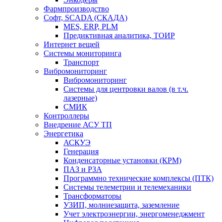
Фармпроизводство
Софт, SCADA (СКАДА)
MES, ERP, PLM
Предиктивная аналитика, ТОИР
Интернет вещей
Системы мониторинга
Транспорт
Вибромониторинг
Вибромониторинг
Системы для центровки валов (в т.ч.
лазерные)
СМИК
Контроллеры
Внедрение АСУ ТП
Энергетика
АСКУЭ
Генерация
Конденсаторные установки (КРМ)
ПАЗ и РЗА
Программно технические комплексы (ПТК)
Системы телеметрии и телемеханики
Трансформаторы
УЗИП, молниезащита, заземление
Учет электроэнергии, энергоменеджмент