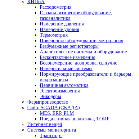
КИПиА
Расходометрия
Газоаналитическое оборудование,
газоаналитика
Измерение давления
Измерение уровня
Термометрия
Поверочное оборудование, метрология
Безбумажные регистраторы
Аналитические системы и оборудование
Бесконтактные измерения
Весоизмерение, дозировка, сыпучие
Измерительные системы
Нормирующие преобразователи и барьеры
искрозащиты
Первичная автоматика
Электроизмерения
Энкодеры
Фармпроизводство
Софт, SCADA (СКАДА)
MES, ERP, PLM
Предиктивная аналитика, ТОИР
Интернет вещей
Системы мониторинга
Транспорт