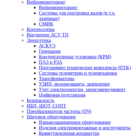
Вибромониторинг
Вибромониторинг
Системы для центровки валов (в т.ч.
лазерные)
СМИК
Контроллеры
Внедрение АСУ ТП
Энергетика
АСКУЭ
Генерация
Конденсаторные установки (КРМ)
ПАЗ и РЗА
Программно технические комплексы (ПТК)
Системы телеметрии и телемеханики
Трансформаторы
УЗИП, молниезащита, заземление
Учет электроэнергии, энергоменеджмент
Цифровая подстанция
Безопасность
ИБП, ШОТ, СОПТ
Преобразователи частоты (ПЧ)
Щитовое оборудование
Взрывозащищенное оборудование
Изделия электромонтажные и инструменты
Коммутационная аппаратура