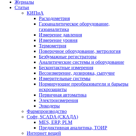
Журналы
Статьи
КИПиА
Расходометрия
Газоаналитическое оборудование,
газоаналитика
Измерение давления
Измерение уровня
Термометрия
Поверочное оборудование, метрология
Безбумажные регистраторы
Аналитические системы и оборудование
Бесконтактные измерения
Весоизмерение, дозировка, сыпучие
Измерительные системы
Нормирующие преобразователи и барьеры
искрозащиты
Первичная автоматика
Электроизмерения
Энкодеры
Фармпроизводство
Софт, SCADA (СКАДА)
MES, ERP, PLM
Предиктивная аналитика, ТОИР
Интернет вещей