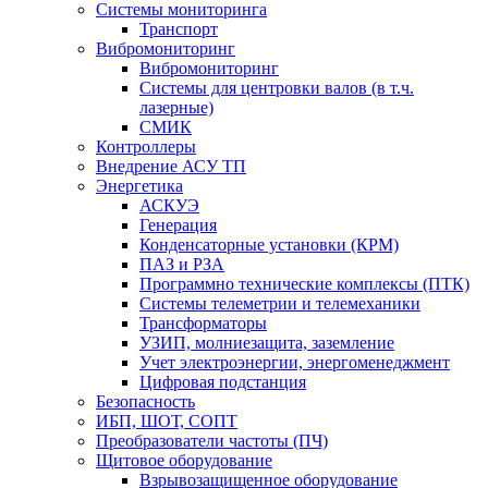
Системы мониторинга
Транспорт
Вибромониторинг
Вибромониторинг
Системы для центровки валов (в т.ч.
лазерные)
СМИК
Контроллеры
Внедрение АСУ ТП
Энергетика
АСКУЭ
Генерация
Конденсаторные установки (КРМ)
ПАЗ и РЗА
Программно технические комплексы (ПТК)
Системы телеметрии и телемеханики
Трансформаторы
УЗИП, молниезащита, заземление
Учет электроэнергии, энергоменеджмент
Цифровая подстанция
Безопасность
ИБП, ШОТ, СОПТ
Преобразователи частоты (ПЧ)
Щитовое оборудование
Взрывозащищенное оборудование