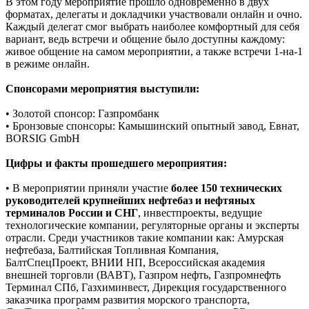
В этом году мероприятие прошло одновременно в двух
форматах, делегаты и докладчики участвовали онлайн и очно.
Каждый делегат смог выбрать наиболее комфортный для себя
вариант, ведь встречи и общение было доступны каждому:
живое общение на самом мероприятии, а также встречи 1-на-1
в режиме онлайн.
Спонсорами мероприятия выступили:
• Золотой спонсор: Газпромбанк
• Бронзовые спонсоры: Камышинский опытный завод, Евнат,
BORSIG GmbH
Цифры и факты прошедшего мероприятия:
• В мероприятии приняли участие
более 150 технических
руководителей крупнейших нефтебаз и нефтяных
терминалов России и СНГ
, инвестпроекты, ведущие
технологические компании, регуляторные органы и эксперты
отрасли. Среди участников такие компании как: Амурская
нефтебаза, Балтийская Топливная Компания,
БалтСпецПроект, ВНИИ НП, Всероссийская академия
внешней торговли (ВАВТ), Газпром нефть, Газпромнефть
Терминал СПб, Газхиминвест, Дирекция государственного
заказчика программ развития морского транспорта,