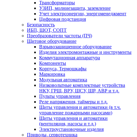
Трансформаторы
УЗИП, молниезащита, заземление
Учет электроэнергии, энергоменеджмент
Цифровая подстанция
Безопасность
ИБП, ШОТ, СОПТ
Преобразователи частоты (ПЧ)
Щитовое оборудование
Взрывозащищенное оборудование
Изделия электромонтажные и инструменты
Коммутационная аппаратура
Компоненты
Корпуса, Термошкафы
Маркировка
Модульная автоматика
Низковольтные комплектные устройства
НКУ, ГРЩ, ВРУ, ЩСУ, ШР, АВР и т.д.
Пульты управления
Реле напряжения, таймеры и т.д.
Щиты управления и автоматики (в т.ч.
управление пожарными насосами)
Щиты управления и автоматики
(вентиляция, насосы и т.д.)
Электроустановочные изделия
Приводы, сервотехника