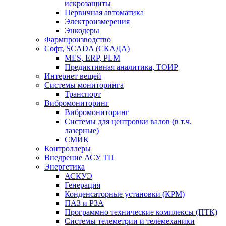
искрозащиты
Первичная автоматика
Электроизмерения
Энкодеры
Фармпроизводство
Софт, SCADA (СКАДА)
MES, ERP, PLM
Предиктивная аналитика, ТОИР
Интернет вещей
Системы мониторинга
Транспорт
Вибромониторинг
Вибромониторинг
Системы для центровки валов (в т.ч.
лазерные)
СМИК
Контроллеры
Внедрение АСУ ТП
Энергетика
АСКУЭ
Генерация
Конденсаторные установки (КРМ)
ПАЗ и РЗА
Программно технические комплексы (ПТК)
Системы телеметрии и телемеханики