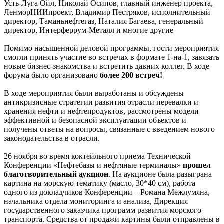
Усть-Луга Ойл, Николай Осипов, главный инженер проекта,
ЛенморНИИпроект, Владимир Пестряков, исполнительный
директор, Таманьнефтегаз, Наталия Багаева, генеральный
директор, Интерферрум-Металл и многие другие
Помимо насыщенной деловой программы, гости мероприятия
смогли принять участие во встречах в формате 1-на-1, завязать
новые бизнес-знакомства и встретить давних коллег. В ходе
форума было организовано
более 200 встреч!
В ходе мероприятия были выработаны и обсуждены
антикризисные стратегии развития отрасли перевалки и
хранения нефти и нефтепродуктов, рассмотрены модели
эффективной и безопасной эксплуатации объектов и
получены ответы на вопросы, связанные с введением нового
законодательства в отрасли.
26 ноября во время коктейльного приема Технической
Конференции «Нефтебазы и нефтяные терминалы»
прошел
благотворительный аукцион
. На аукционе была разыграна
картина на морскую тематику (масло, 30*40 см), работа
одного из докладчиков Конференции – Романа Межлумяна,
начальника отдела мониторинга и анализа, Дирекция
государственного заказчика программ развития морского
транспорта. Средства от продажи картины были отправлены в