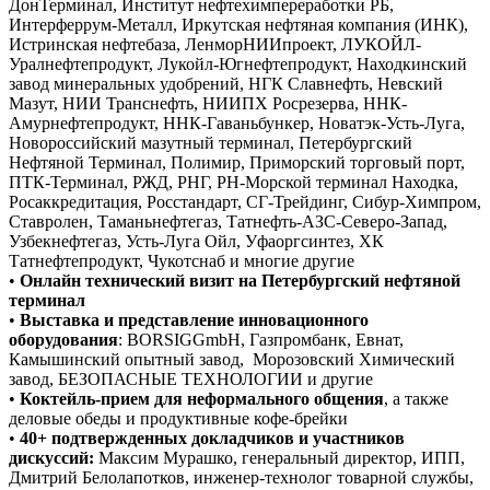
ДонТерминал, Институт нефтехимпереработки РБ,
Интерферрум-Металл, Иркутская нефтяная компания (ИНК),
Истринская нефтебаза, ЛенморНИИпроект, ЛУКОЙЛ-
Уралнефтепродукт, Лукойл-Югнефтепродукт, Находкинский
завод минеральных удобрений, НГК Славнефть, Невский
Мазут, НИИ Транснефть, НИИПХ Росрезерва, ННК-
Амурнефтепродукт, ННК-Гаваньбункер, Новатэк-Усть-Луга,
Новороссийский мазутный терминал, Петербургский
Нефтяной Терминал, Полимир, Приморский торговый порт,
ПТК-Терминал, РЖД, РНГ, РН-Морской терминал Находка,
Росаккредитация, Росстандарт, СГ-Трейдинг, Сибур-Химпром,
Ставролен, Таманьнефтегаз, Татнефть-АЗС-Северо-Запад,
Узбекнефтегаз, Усть-Луга Ойл, Уфаоргсинтез, ХК
Татнефтепродукт, Чукотснаб и многие другие
•
Онлайн технический визит на Петербургский нефтяной
терминал
•
Выставка и представление инновационного
оборудования
: BORSIGGmbH, Газпромбанк, Евнат,
Камышинский опытный завод, Морозовский Химический
завод, БЕЗОПАСНЫЕ ТЕХНОЛОГИИ и другие
•
Коктейль-прием для неформального общения
, а также
деловые обеды и продуктивные кофе-брейки
•
40+ подтвержденных докладчиков и участников
дискуссий:
Максим Мурашко, генеральный директор, ИПП,
Дмитрий Белолапотков, инженер-технолог товарной службы,