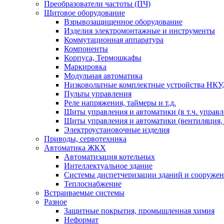
Преобразователи частоты (ПЧ)
Щитовое оборудование
Взрывозащищенное оборудование
Изделия электромонтажные и инструменты
Коммутационная аппаратура
Компоненты
Корпуса, Термошкафы
Маркировка
Модульная автоматика
Низковольтные комплектные устройства НКУ,
Пульты управления
Реле напряжения, таймеры и т.д.
Щиты управления и автоматики (в т.ч. управ
Щиты управления и автоматики (вентиляция, н
Электроустановочные изделия
Приводы, сервотехника
Автоматика ЖКХ
Автоматизация котельных
Интеллектуальное здание
Системы диспетчеризации зданий и сооруже
Теплоснабжение
Встраиваемые системы
Разное
Защитные покрытия, промышленная химия
Неформат