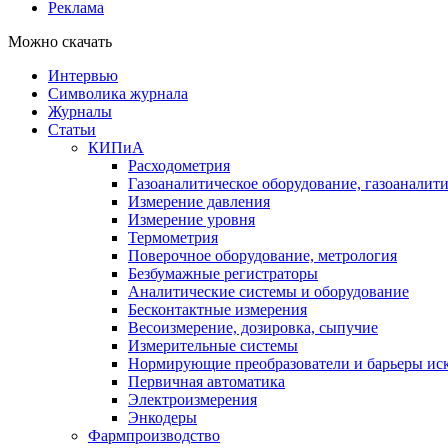
Реклама
Можно скачать
Интервью
Символика журнала
Журналы
Статьи
КИПиА
Расходометрия
Газоаналитическое оборудование, газоаналит
Измерение давления
Измерение уровня
Термометрия
Поверочное оборудование, метрология
Безбумажные регистраторы
Аналитические системы и оборудование
Бесконтактные измерения
Весоизмерение, дозировка, сыпучие
Измерительные системы
Нормирующие преобразователи и барьеры ис
Первичная автоматика
Электроизмерения
Энкодеры
Фармпроизводство