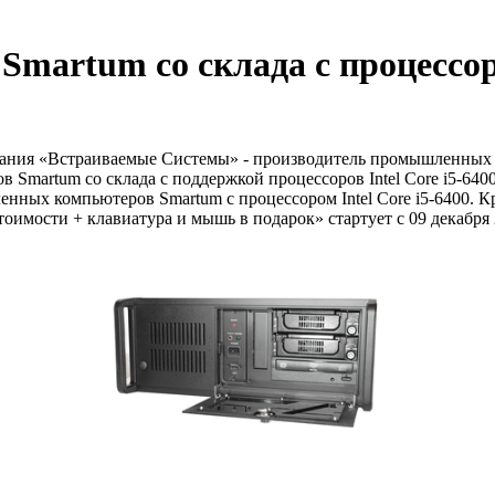
rtum со склада с процессором
ания «Встраиваемые Системы» - производитель промышленных к
в Smartum со склада с поддержкой процессоров Intel Core i5-64
нных компьютеров Smartum с процессором Intel Core i5-6400. К
имости + клавиатура и мышь в подарок» стартует с 09 декабря 2