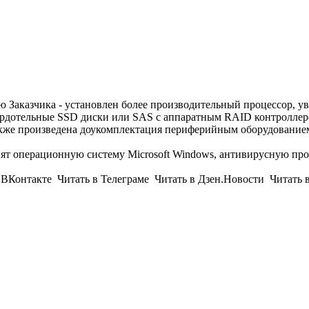
 Заказчика - установлен более производительный процессор, ув
вердотельные SSD диски или SAS с аппаратным RAID контроллер
также произведена доукомплектация периферийным оборудовани
т операционную систему Microsoft Windows, антивирусную про
Контакте Читать в Телеграме Читать в Дзен.Новости Читать 