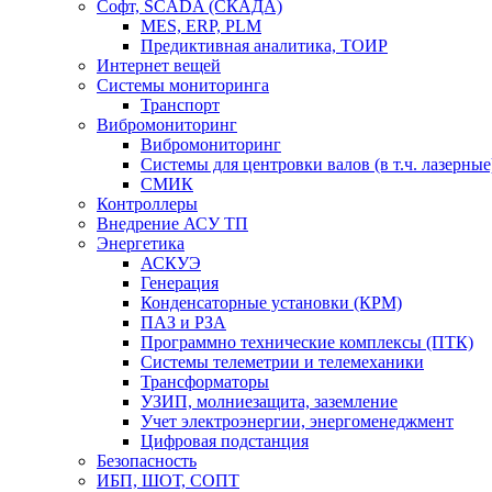
Софт, SCADA (СКАДА)
MES, ERP, PLM
Предиктивная аналитика, ТОИР
Интернет вещей
Системы мониторинга
Транспорт
Вибромониторинг
Вибромониторинг
Системы для центровки валов (в т.ч. лазерные
СМИК
Контроллеры
Внедрение АСУ ТП
Энергетика
АСКУЭ
Генерация
Конденсаторные установки (КРМ)
ПАЗ и РЗА
Программно технические комплексы (ПТК)
Системы телеметрии и телемеханики
Трансформаторы
УЗИП, молниезащита, заземление
Учет электроэнергии, энергоменеджмент
Цифровая подстанция
Безопасность
ИБП, ШОТ, СОПТ