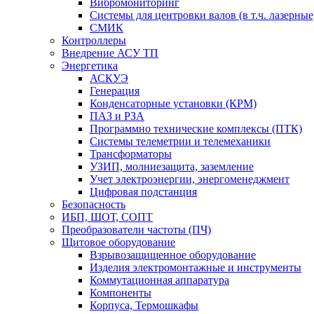
Вибромониторинг
Системы для центровки валов (в т.ч. лазерные
СМИК
Контроллеры
Внедрение АСУ ТП
Энергетика
АСКУЭ
Генерация
Конденсаторные установки (КРМ)
ПАЗ и РЗА
Программно технические комплексы (ПТК)
Системы телеметрии и телемеханики
Трансформаторы
УЗИП, молниезащита, заземление
Учет электроэнергии, энергоменеджмент
Цифровая подстанция
Безопасность
ИБП, ШОТ, СОПТ
Преобразователи частоты (ПЧ)
Щитовое оборудование
Взрывозащищенное оборудование
Изделия электромонтажные и инструменты
Коммутационная аппаратура
Компоненты
Корпуса, Термошкафы