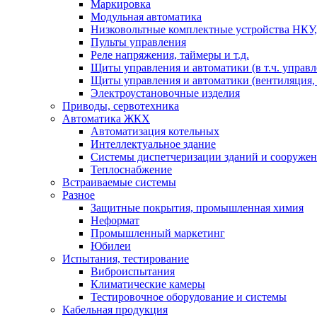
Маркировка
Модульная автоматика
Низковольтные комплектные устройства НКУ,
Пульты управления
Реле напряжения, таймеры и т.д.
Щиты управления и автоматики (в т.ч. управ
Щиты управления и автоматики (вентиляция, н
Электроустановочные изделия
Приводы, сервотехника
Автоматика ЖКХ
Автоматизация котельных
Интеллектуальное здание
Системы диспетчеризации зданий и сооруже
Теплоснабжение
Встраиваемые системы
Разное
Защитные покрытия, промышленная химия
Неформат
Промышленный маркетинг
Юбилеи
Испытания, тестирование
Виброиспытания
Климатические камеры
Тестировочное оборудование и системы
Кабельная продукция