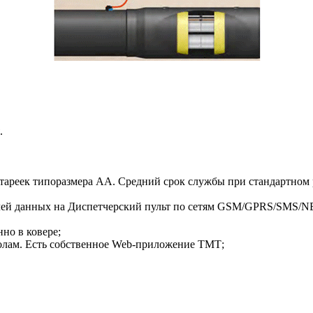
.
тареек типоразмера АА. Средний срок службы при стандартном р
ачей данных на Диспетчерский пульт по сетям GSM/GPRS/SMS/NB
но в ковере;
олам. Есть собственное Web-приложение ТМТ;