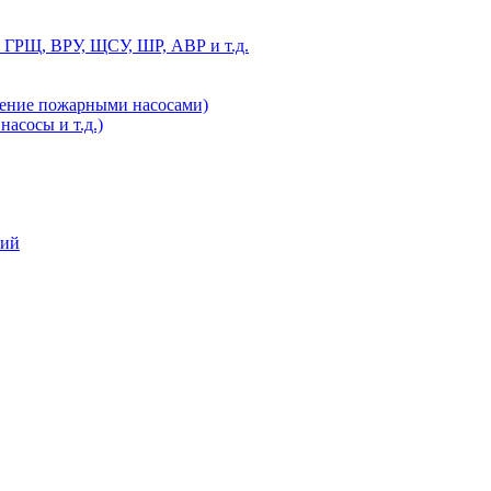
 ГРЩ, ВРУ, ЩСУ, ШР, АВР и т.д.
ление пожарными насосами)
асосы и т.д.)
ний