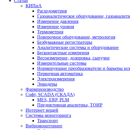
Статьи
КИПиА
Расходометрия
Газоаналитическое оборудование, газоаналит
Измерение давления
Измерение уровня
Термометрия
Поверочное оборудование, метрология
Безбумажные регистраторы
Аналитические системы и оборудование
Бесконтактные измерения
Весоизмерение, дозировка, сыпучие
Измерительные системы
Нормирующие преобразователи и барьеры ис
Первичная автоматика
Электроизмерения
Энкодеры
Фармпроизводство
Софт, SCADA (СКАДА)
MES, ERP, PLM
Предиктивная аналитика, ТОИР
Интернет вещей
Системы мониторинга
Транспорт
Вибромониторинг