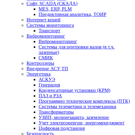
Софт, SCADA (СКАДА)
MES, ERP, PLM
Предиктивная аналитика, ТОИР
Интернет вещей
Системы мониторинга
Транспорт
Вибромониторинг
Вибромониторинг
Системы для центровки валов (в т.ч.
лазерные)
СМИК
Контроллеры
Внедрение АСУ ТП
Энергетика
АСКУЭ
Генерация
Конденсаторные установки (КРМ)
ПАЗ и РЗА
Программно технические комплексы (ПТК)
Системы телеметрии и телемеханики
Трансформаторы
УЗИП, молниезащита, заземление
Учет электроэнергии, энергоменеджмент
Цифровая подстанция
Безопасность