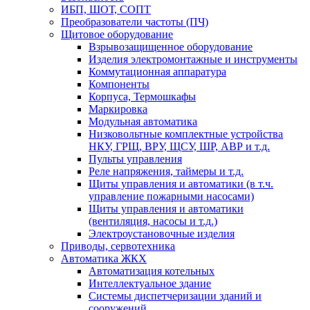
ИБП, ШОТ, СОПТ
Преобразователи частоты (ПЧ)
Щитовое оборудование
Взрывозащищенное оборудование
Изделия электромонтажные и инструменты
Коммутационная аппаратура
Компоненты
Корпуса, Термошкафы
Маркировка
Модульная автоматика
Низковольтные комплектные устройства
НКУ, ГРЩ, ВРУ, ЩСУ, ШР, АВР и т.д.
Пульты управления
Реле напряжения, таймеры и т.д.
Щиты управления и автоматики (в т.ч.
управление пожарными насосами)
Щиты управления и автоматики
(вентиляция, насосы и т.д.)
Электроустановочные изделия
Приводы, сервотехника
Автоматика ЖКХ
Автоматизация котельных
Интеллектуальное здание
Системы диспетчеризации зданий и
сооружений