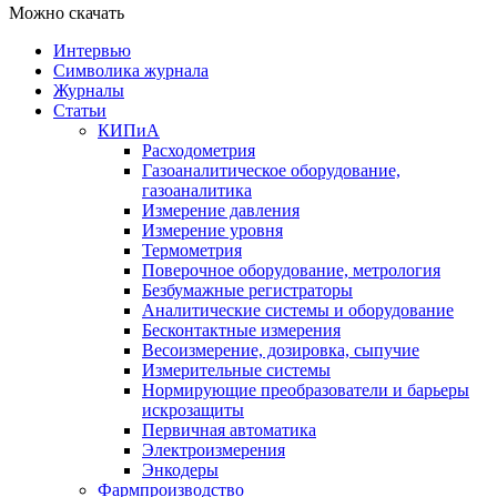
Можно скачать
Интервью
Символика журнала
Журналы
Статьи
КИПиА
Расходометрия
Газоаналитическое оборудование,
газоаналитика
Измерение давления
Измерение уровня
Термометрия
Поверочное оборудование, метрология
Безбумажные регистраторы
Аналитические системы и оборудование
Бесконтактные измерения
Весоизмерение, дозировка, сыпучие
Измерительные системы
Нормирующие преобразователи и барьеры
искрозащиты
Первичная автоматика
Электроизмерения
Энкодеры
Фармпроизводство