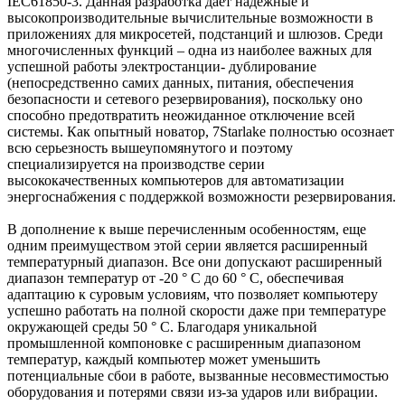
IEC61850-3. Данная разработка даёт надежные и
высокопроизводительные вычислительные возможности в
приложениях для микросетей, подстанций и шлюзов. Среди
многочисленных функций – одна из наиболее важных для
успешной работы электростанции- дублирование
(непосредственно самих данных, питания, обеспечения
безопасности и сетевого резервирования), поскольку оно
способно предотвратить неожиданное отключение всей
системы. Как опытный новатор, 7Starlake полностью осознает
всю серьезность вышеупомянутого и поэтому
специализируется на производстве серии
высококачественных компьютеров для автоматизации
энергоснабжения с поддержкой возможности резервирования.
В дополнение к выше перечисленным особенностям, еще
одним преимуществом этой серии является расширенный
температурный диапазон. Все они допускают расширенный
диапазон температур от -20 ° C до 60 ° C, обеспечивая
адаптацию к суровым условиям, что позволяет компьютеру
успешно работать на полной скорости даже при температуре
окружающей среды 50 ° C. Благодаря уникальной
промышленной компоновке с расширенным диапазоном
температур, каждый компьютер может уменьшить
потенциальные сбои в работе, вызванные несовместимостью
оборудования и потерями связи из-за ударов или вибрации.