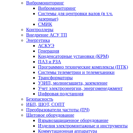
Вибромониторинг
Вибромониторинг
Системы для центровки валов (в т.ч.
лазерные)
СМИК
Контроллеры
Внедрение АСУ ТП
Энергетика
АСКУЭ
Генерация
Конденсаторные установки (КРМ)
ПАЗ и РЗА
Программно технические комплексы (ПТК)
Системы телеметрии и телемеханики
Трансформаторы
УЗИП, молниезащита, заземление
Учет электроэнергии, энергоменеджмент
Цифровая подстанция
Безопасность
ИБП, ШОТ, СОПТ
Преобразователи частоты (ПЧ)
Щитовое оборудование
Взрывозащищенное оборудование
Изделия электромонтажные и инструменты
Коммутационная аппаратура