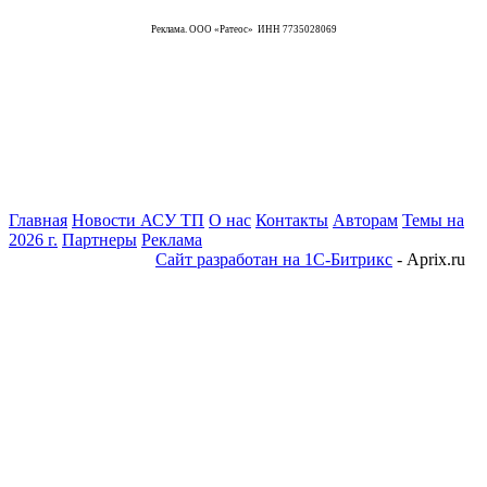
Реклама. ООО «Ратеос» ИНН 7735028069
Главная
Новости АСУ ТП
О нас
Контакты
Авторам
Темы на
2026 г.
Партнеры
Реклама
Сайт разработан на 1С-Битрикс
- Aprix.ru