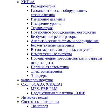
КИПиА
Расходометрия
Газоаналитическое оборудование,
газоаналитика
Измерение давления
Измерение уровня
Термометрия
Поверочное оборудование, метрология
Безбумажные регистраторы
Аналитические системы и оборудование
Бесконтактные измерения
Весоизмерение, дозировка, сыпучие
Измерительные системы
Нормирующие преобразователи и барьеры
искрозащиты
Первичная автоматика
Электроизмерения
Энкодеры
Фармпроизводство
Софт, SCADA (СКАДА)
MES, ERP, PLM
Предиктивная аналитика, ТОИР
Интернет вещей
Системы мониторинга
Транспорт