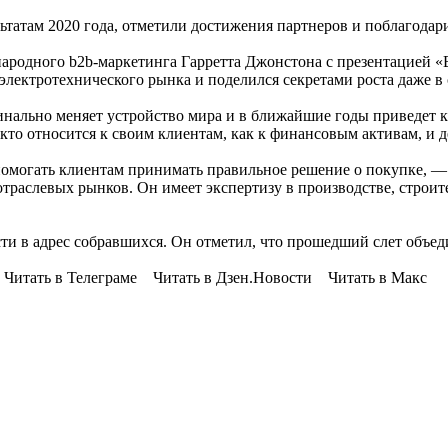
татам 2020 года, отметили достижения партнеров и поблагодари
одного b2b-маркетинга Гарретта Джонстона с презентацией «Вс
электротехнического рынка и поделился секретами роста даже в
динально меняет устройство мира и в ближайшие годы приведет 
о относится к своим клиентам, как к финансовым активам, и де
 помогать клиентам принимать правильное решение о покупке, 
отраслевых рынков. Он имеет экспертизу в производстве, строит
и в адрес собравшихся. Он отметил, что прошедший слет объеди
 Читать в Телеграме Читать в Дзен.Новости Читать в Макс