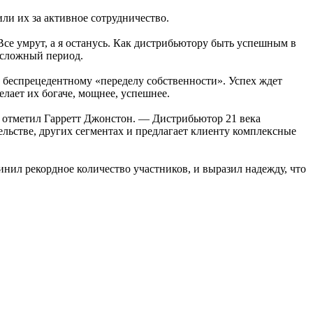
ли их за активное сотрудничество.
е умрут, а я останусь. Как дистрибьютору быть успешным в
 сложный период.
к беспрецедентному «переделу собственности». Успех ждет
лает их богаче, мощнее, успешнее.
— отметил Гарретт Джонстон. — Дистрибьютор 21 века
ельстве, других сегментах и предлагает клиенту комплексные
нил рекордное количество участников, и выразил надежду, что