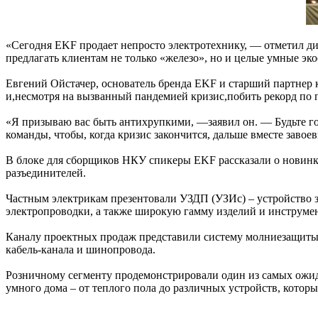
«Сегодня EKF продает непросто электротехнику, — отметил ди
предлагать клиентам не только «железо», но и целые умные эк
Евгений Ойстачер, основатель бренда EKF и старший партнер к
и,несмотря на вызванный пандемией кризис,побить рекорд по п
«Я призываю вас быть антихрупкими, —заявил он. — Будьте го
команды, чтобы, когда кризис закончится, дальше вместе завое
В блоке для сборщиков НКУ спикеры EKF рассказали о новинка
разъединителей.
Частным электрикам презентовали УЗДП (УЗИс) – устройство з
электропроводки, а также широкую гамму изделий и инструмен
Каналу проектных продаж представили систему молниезащиты и
кабель-канала и шинопровода.
Розничному сегменту продемонстрировали один из самых ожи
умного дома – от теплого пола до различных устройств, котор