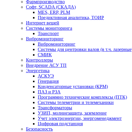
Фармпроизводство
Софт, SCADA (СКАДА)
MES, ERP, PLM
Предиктивная аналитика, ТОИР
Интернет вещей
Системы мониторинга
Транспорт
Вибромониторинг
Вибромониторинг
Системы для центровки валов (в т.ч. лазерные
СМИК
Контроллеры
Внедрение АСУ ТП
Энергетика
АСКУЭ
Генерация
Конденсаторные установки (КРМ)
ПАЗ и РЗА
Программно технические комплексы (ПТК)
Системы телеметрии и телемеханики
Трансформаторы
УЗИП, молниезащита, заземление
Учет электроэнергии, энергоменеджмент
Цифровая подстанция
Безопасность