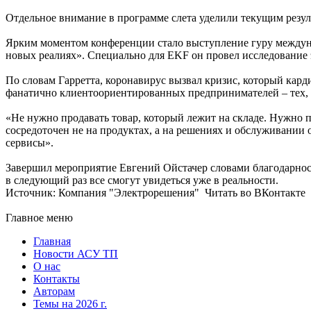
Отдельное внимание в программе слета уделили текущим резуль
Ярким моментом конференции стало выступление гуру междунар
новых реалиях». Специально для EKF он провел исследование 
По словам Гарретта, коронавирус вызвал кризис, который кар
фанатично клиентоориентированных предпринимателей – тех, кт
«Не нужно продавать товар, который лежит на складе. Нужно
сосредоточен не на продуктах, а на решениях и обслуживании 
сервисы».
Завершил мероприятие Евгений Ойстачер словами благодарност
в следующий раз все смогут увидеться уже в реальности.
Источник: Компания "Электрорешения" Читать во ВКонтакте
Главное меню
Главная
Новости АСУ ТП
О нас
Контакты
Авторам
Темы на 2026 г.