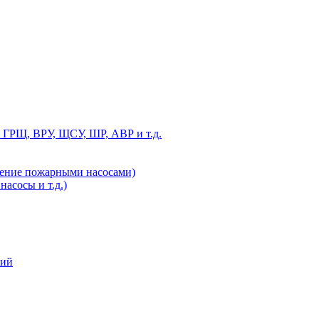
 ГРЩ, ВРУ, ЩСУ, ШР, АВР и т.д.
ление пожарными насосами)
асосы и т.д.)
ний