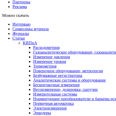
Партнеры
Реклама
Можно скачать
Интервью
Символика журнала
Журналы
Статьи
КИПиА
Расходометрия
Газоаналитическое оборудование, газоаналит
Измерение давления
Измерение уровня
Термометрия
Поверочное оборудование, метрология
Безбумажные регистраторы
Аналитические системы и оборудование
Бесконтактные измерения
Весоизмерение, дозировка, сыпучие
Измерительные системы
Нормирующие преобразователи и барьеры ис
Первичная автоматика
Электроизмерения
Энкодеры