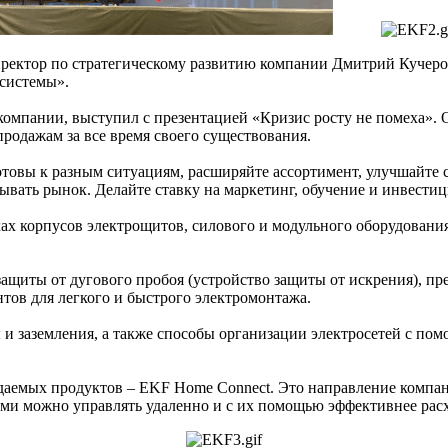
ректор по стратегическому развитию компании Дмитрий Кучеров
осистемы».
омпании, выступил с презентацией «Кризис росту не помеха». О
родажам за все время своего существования.
товы к разным ситуациям, расширяйте ассортимент, улучшайте с
вывать рынок. Делайте ставку на маркетинг, обучение и инвестиц
х корпусов электрощитов, силового и модульного оборудования
ащиты от дугового пробоя (устройство защиты от искрения), пр
тов для легкого и быстрого электромонтажа.
 заземления, а также способы организации электросетей с пом
даемых продуктов – EKF Home Connect. Это направление компа
ыми можно управлять удаленно и с их помощью эффективнее расх