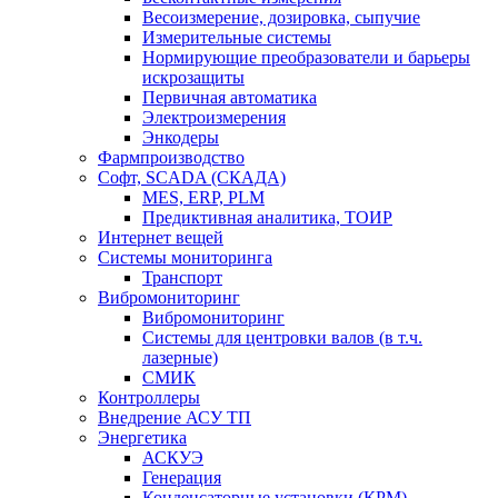
Весоизмерение, дозировка, сыпучие
Измерительные системы
Нормирующие преобразователи и барьеры
искрозащиты
Первичная автоматика
Электроизмерения
Энкодеры
Фармпроизводство
Софт, SCADA (СКАДА)
MES, ERP, PLM
Предиктивная аналитика, ТОИР
Интернет вещей
Системы мониторинга
Транспорт
Вибромониторинг
Вибромониторинг
Системы для центровки валов (в т.ч.
лазерные)
СМИК
Контроллеры
Внедрение АСУ ТП
Энергетика
АСКУЭ
Генерация
Конденсаторные установки (КРМ)