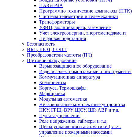
ПАЗ и РЗА
Программно технические комплексы (ПТК)
Системы телеметрии и телемеханики
Трансформаторы
УЗИП, молниезащита, заземление
Учет электроэнергии, энергоменеджмент
Цифровая подстанция
Безопасность
ИБП, ШОТ, СОПТ
Преобразователи частоты (ПЧ)
Щитовое оборудование
Взрывозащищенное оборудование
Изделия электромонтажные и инструменты
Коммутационная аппаратура
Компоненты
Корпуса, Термошкафы
Маркировка
Модульная автоматика
Низковольтные комплектные устройства
НКУ, ГРЩ, ВРУ, ЩСУ, ШР, АВР и т.д.
Пульты управления
Реле напряжения, таймеры и т.д.
Щиты управления и автоматики (в т.ч.
управление пожарными насосами)