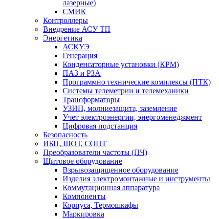
лазерные)
СМИК
Контроллеры
Внедрение АСУ ТП
Энергетика
АСКУЭ
Генерация
Конденсаторные установки (КРМ)
ПАЗ и РЗА
Программно технические комплексы (ПТК)
Системы телеметрии и телемеханики
Трансформаторы
УЗИП, молниезащита, заземление
Учет электроэнергии, энергоменеджмент
Цифровая подстанция
Безопасность
ИБП, ШОТ, СОПТ
Преобразователи частоты (ПЧ)
Щитовое оборудование
Взрывозащищенное оборудование
Изделия электромонтажные и инструменты
Коммутационная аппаратура
Компоненты
Корпуса, Термошкафы
Маркировка