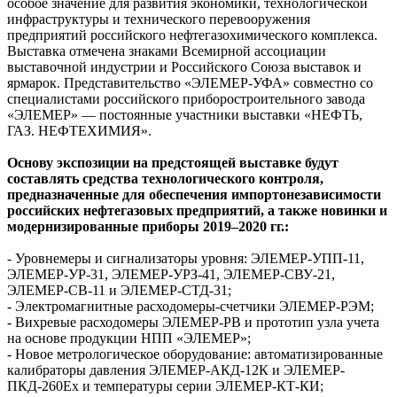
особое значение для развития экономики, технологической
инфраструктуры и технического перевооружения
предприятий российского нефтегазохимического комплекса.
Выставка отмечена знаками Всемирной ассоциации
выставочной индустрии и Российского Союза выставок и
ярмарок. Представительство «ЭЛЕМЕР-УФА» совместно со
специалистами российского приборостроительного завода
«ЭЛЕМЕР» — постоянные участники выставки «НЕФТЬ,
ГАЗ. НЕФТЕХИМИЯ».
Основу экспозиции на предстоящей выставке будут
составлять средства технологического контроля,
предназначенные для обеспечения импортонезависимости
российских нефтегазовых предприятий, а также новинки и
модернизированные приборы 2019–2020 гг.:
- Уровнемеры и сигнализаторы уровня: ЭЛЕМЕР-УПП-11,
ЭЛЕМЕР-УР-31, ЭЛЕМЕР-УРЗ-41, ЭЛЕМЕР-СВУ-21,
ЭЛЕМЕР-СВ-11 и ЭЛЕМЕР-СТД-31;
- Электромагнитные расходомеры-счетчики ЭЛЕМЕР-РЭМ;
- Вихревые расходомеры ЭЛЕМЕР-РВ и прототип узла учета
на основе продукции НПП «ЭЛЕМЕР»;
- Новое метрологическое оборудование: автоматизированные
калибраторы давления ЭЛЕМЕР-АКД-12К и ЭЛЕМЕР-
ПКД-260Ех и температуры серии ЭЛЕМЕР-КТ-КИ;