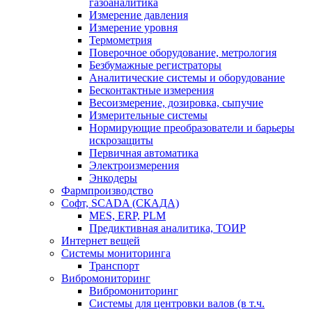
газоаналитика
Измерение давления
Измерение уровня
Термометрия
Поверочное оборудование, метрология
Безбумажные регистраторы
Аналитические системы и оборудование
Бесконтактные измерения
Весоизмерение, дозировка, сыпучие
Измерительные системы
Нормирующие преобразователи и барьеры
искрозащиты
Первичная автоматика
Электроизмерения
Энкодеры
Фармпроизводство
Софт, SCADA (СКАДА)
MES, ERP, PLM
Предиктивная аналитика, ТОИР
Интернет вещей
Системы мониторинга
Транспорт
Вибромониторинг
Вибромониторинг
Системы для центровки валов (в т.ч.