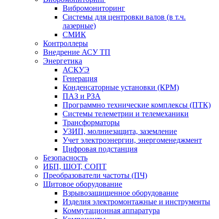
Вибромониторинг
Системы для центровки валов (в т.ч.
лазерные)
СМИК
Контроллеры
Внедрение АСУ ТП
Энергетика
АСКУЭ
Генерация
Конденсаторные установки (КРМ)
ПАЗ и РЗА
Программно технические комплексы (ПТК)
Системы телеметрии и телемеханики
Трансформаторы
УЗИП, молниезащита, заземление
Учет электроэнергии, энергоменеджмент
Цифровая подстанция
Безопасность
ИБП, ШОТ, СОПТ
Преобразователи частоты (ПЧ)
Щитовое оборудование
Взрывозащищенное оборудование
Изделия электромонтажные и инструменты
Коммутационная аппаратура