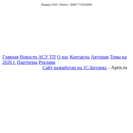
Реклама. ООО «Ратеос» ИНН 7735028069
Главная
Новости АСУ ТП
О нас
Контакты
Авторам
Темы на
2026 г.
Партнеры
Реклама
Сайт разработан на 1С-Битрикс
- Aprix.ru