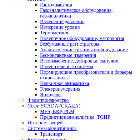
Расходометрия
Газоаналитическое оборудование,
газоаналитика
Измерение давления
Измерение уровня
Термометрия
Поверочное оборудование, метрология
Безбумажные регистраторы
Аналитические системы и оборудование
Бесконтактные измерения
Весоизмерение, дозировка, сыпучие
Измерительные системы
Нормирующие преобразователи и барьеры
искрозащиты
Первичная автоматика
Электроизмерения
Энкодеры
Фармпроизводство
Софт, SCADA (СКАДА)
MES, ERP, PLM
Предиктивная аналитика, ТОИР
Интернет вещей
Системы мониторинга
Транспорт
Вибромониторинг