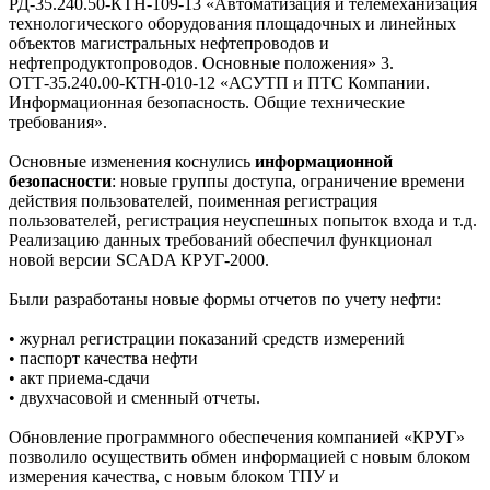
РД-35.240.50-КТН-109-13 «Автоматизация и телемеханизация
технологического оборудования площадочных и линейных
объектов магистральных нефтепроводов и
нефтепродуктопроводов. Основные положения» 3.
ОТТ-35.240.00-КТН-010-12 «АСУТП и ПТС Компании.
Информационная безопасность. Общие технические
требования».
Основные изменения коснулись
информационной
безопасности
: новые группы доступа, ограничение времени
действия пользователей, поименная регистрация
пользователей, регистрация неуспешных попыток входа и т.д.
Реализацию данных требований обеспечил функционал
новой версии SCADA КРУГ-2000.
Были разработаны новые формы отчетов по учету нефти:
• журнал регистрации показаний средств измерений
• паспорт качества нефти
• акт приема-сдачи
• двухчасовой и сменный отчеты.
Обновление программного обеспечения компанией «КРУГ»
позволило осуществить обмен информацией с новым блоком
измерения качества, с новым блоком ТПУ и