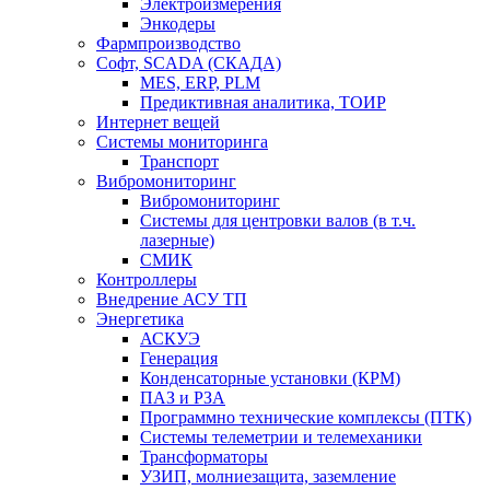
Электроизмерения
Энкодеры
Фармпроизводство
Софт, SCADA (СКАДА)
MES, ERP, PLM
Предиктивная аналитика, ТОИР
Интернет вещей
Системы мониторинга
Транспорт
Вибромониторинг
Вибромониторинг
Системы для центровки валов (в т.ч.
лазерные)
СМИК
Контроллеры
Внедрение АСУ ТП
Энергетика
АСКУЭ
Генерация
Конденсаторные установки (КРМ)
ПАЗ и РЗА
Программно технические комплексы (ПТК)
Системы телеметрии и телемеханики
Трансформаторы
УЗИП, молниезащита, заземление