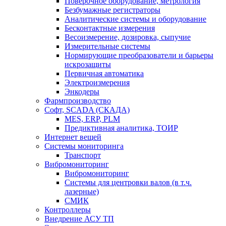
Поверочное оборудование, метрология
Безбумажные регистраторы
Аналитические системы и оборудование
Бесконтактные измерения
Весоизмерение, дозировка, сыпучие
Измерительные системы
Нормирующие преобразователи и барьеры
искрозащиты
Первичная автоматика
Электроизмерения
Энкодеры
Фармпроизводство
Софт, SCADA (СКАДА)
MES, ERP, PLM
Предиктивная аналитика, ТОИР
Интернет вещей
Системы мониторинга
Транспорт
Вибромониторинг
Вибромониторинг
Системы для центровки валов (в т.ч.
лазерные)
СМИК
Контроллеры
Внедрение АСУ ТП