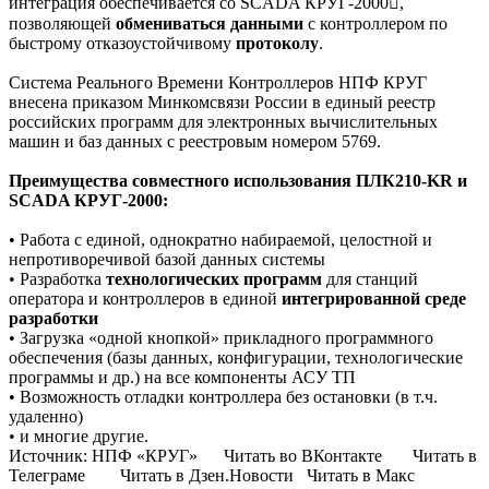
интеграция обеспечивается со SCADA КРУГ-2000,
позволяющей
обмениваться данными
с контроллером по
быстрому отказоустойчивому
протоколу
.
Система Реального Времени Контроллеров НПФ КРУГ
внесена приказом Минкомсвязи России в единый реестр
российских программ для электронных вычислительных
машин и баз данных с реестровым номером 5769.
Преимущества совместного использования ПЛК210-KR и
SCADA КРУГ-2000:
• Работа с единой, однократно набираемой, целостной и
непротиворечивой базой данных системы
• Разработка
технологических программ
для станций
оператора и контроллеров в единой
интегрированной среде
разработки
• Загрузка «одной кнопкой» прикладного программного
обеспечения (базы данных, конфигурации, технологические
программы и др.) на все компоненты АСУ ТП
• Возможность отладки контроллера без остановки (в т.ч.
удаленно)
• и многие другие.
Источник: НПФ «КРУГ» Читать во ВКонтакте Читать в
Телеграме Читать в Дзен.Новости Читать в Макс