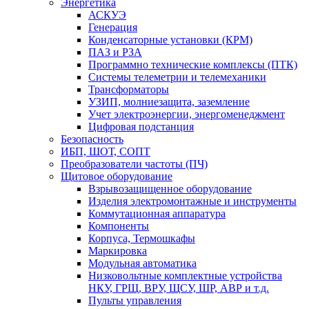
Энергетика
АСКУЭ
Генерация
Конденсаторные установки (КРМ)
ПАЗ и РЗА
Программно технические комплексы (ПТК)
Системы телеметрии и телемеханики
Трансформаторы
УЗИП, молниезащита, заземление
Учет электроэнергии, энергоменеджмент
Цифровая подстанция
Безопасность
ИБП, ШОТ, СОПТ
Преобразователи частоты (ПЧ)
Щитовое оборудование
Взрывозащищенное оборудование
Изделия электромонтажные и инструменты
Коммутационная аппаратура
Компоненты
Корпуса, Термошкафы
Маркировка
Модульная автоматика
Низковольтные комплектные устройства
НКУ, ГРЩ, ВРУ, ЩСУ, ШР, АВР и т.д.
Пульты управления