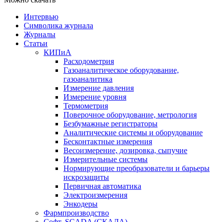
Интервью
Символика журнала
Журналы
Статьи
КИПиА
Расходометрия
Газоаналитическое оборудование,
газоаналитика
Измерение давления
Измерение уровня
Термометрия
Поверочное оборудование, метрология
Безбумажные регистраторы
Аналитические системы и оборудование
Бесконтактные измерения
Весоизмерение, дозировка, сыпучие
Измерительные системы
Нормирующие преобразователи и барьеры
искрозащиты
Первичная автоматика
Электроизмерения
Энкодеры
Фармпроизводство
Софт, SCADA (СКАДА)