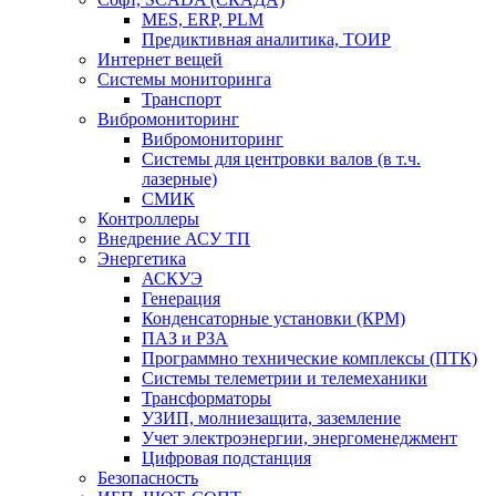
MES, ERP, PLM
Предиктивная аналитика, ТОИР
Интернет вещей
Системы мониторинга
Транспорт
Вибромониторинг
Вибромониторинг
Системы для центровки валов (в т.ч.
лазерные)
СМИК
Контроллеры
Внедрение АСУ ТП
Энергетика
АСКУЭ
Генерация
Конденсаторные установки (КРМ)
ПАЗ и РЗА
Программно технические комплексы (ПТК)
Системы телеметрии и телемеханики
Трансформаторы
УЗИП, молниезащита, заземление
Учет электроэнергии, энергоменеджмент
Цифровая подстанция
Безопасность