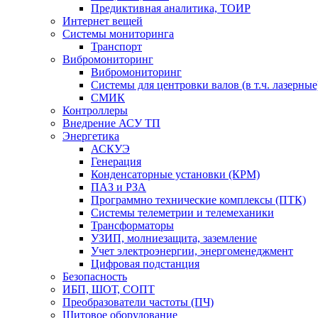
Предиктивная аналитика, ТОИР
Интернет вещей
Системы мониторинга
Транспорт
Вибромониторинг
Вибромониторинг
Системы для центровки валов (в т.ч. лазерные
СМИК
Контроллеры
Внедрение АСУ ТП
Энергетика
АСКУЭ
Генерация
Конденсаторные установки (КРМ)
ПАЗ и РЗА
Программно технические комплексы (ПТК)
Системы телеметрии и телемеханики
Трансформаторы
УЗИП, молниезащита, заземление
Учет электроэнергии, энергоменеджмент
Цифровая подстанция
Безопасность
ИБП, ШОТ, СОПТ
Преобразователи частоты (ПЧ)
Щитовое оборудование