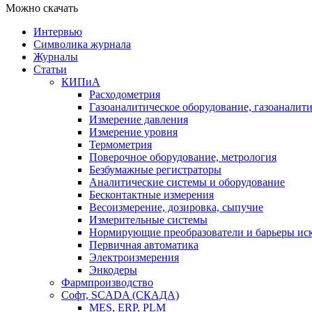
Можно скачать
Интервью
Символика журнала
Журналы
Статьи
КИПиА
Расходометрия
Газоаналитическое оборудование, газоаналит
Измерение давления
Измерение уровня
Термометрия
Поверочное оборудование, метрология
Безбумажные регистраторы
Аналитические системы и оборудование
Бесконтактные измерения
Весоизмерение, дозировка, сыпучие
Измерительные системы
Нормирующие преобразователи и барьеры ис
Первичная автоматика
Электроизмерения
Энкодеры
Фармпроизводство
Софт, SCADA (СКАДА)
MES, ERP, PLM