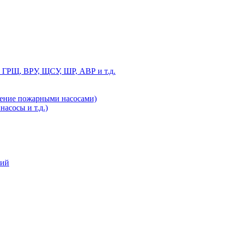
 ГРЩ, ВРУ, ЩСУ, ШР, АВР и т.д.
ление пожарными насосами)
асосы и т.д.)
ний