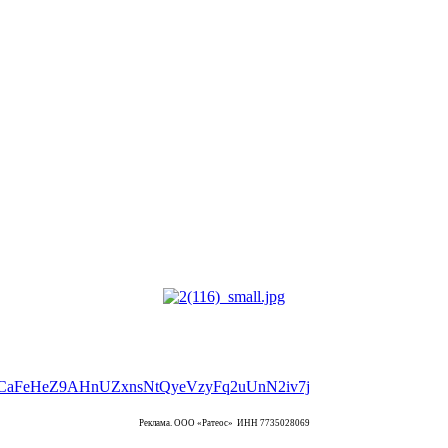
Реклама. ООО «Ратеос» ИНН 7735028069