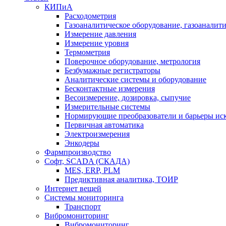
КИПиА
Расходометрия
Газоаналитическое оборудование, газоаналит
Измерение давления
Измерение уровня
Термометрия
Поверочное оборудование, метрология
Безбумажные регистраторы
Аналитические системы и оборудование
Бесконтактные измерения
Весоизмерение, дозировка, сыпучие
Измерительные системы
Нормирующие преобразователи и барьеры ис
Первичная автоматика
Электроизмерения
Энкодеры
Фармпроизводство
Софт, SCADA (СКАДА)
MES, ERP, PLM
Предиктивная аналитика, ТОИР
Интернет вещей
Системы мониторинга
Транспорт
Вибромониторинг
Вибромониторинг