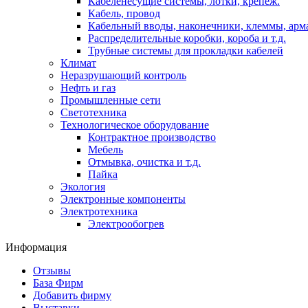
Кабеленесущие системы, лотки, крепеж.
Кабель, провод
Кабельный вводы, наконечники, клеммы, арм
Распределительные коробки, короба и т.д.
Трубные системы для прокладки кабелей
Климат
Неразрушающий контроль
Нефть и газ
Промышленные сети
Светотехника
Технологическое оборудование
Контрактное производство
Мебель
Отмывка, очистка и т.д.
Пайка
Экология
Электронные компоненты
Электротехника
Электрообогрев
Информация
Отзывы
База Фирм
Добавить фирму
Выставки