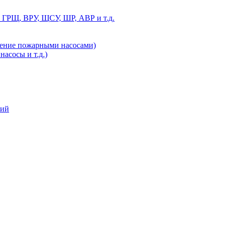
 ГРЩ, ВРУ, ЩСУ, ШР, АВР и т.д.
ление пожарными насосами)
асосы и т.д.)
ний