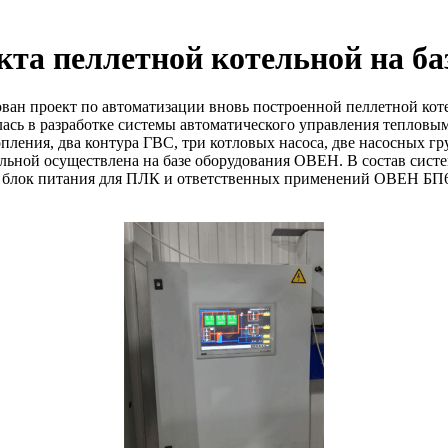
кта пеллетной котельной на б
ван проект по автоматизации вновь построенной пеллетной кот
алась в разработке системы автоматического управления теплов
опления, два контура ГВС, три котловых насоса, две насосных г
ельной осуществлена на базе оборудования ОВЕН. В состав сис
 блок питания для ПЛК и ответственных применений ОВЕН БП6