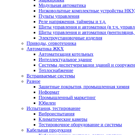
Модульная автоматика
Низковольтные комплектные устройства НКУ,
Пульты управления
Реле напряжения, таймеры и т.д.
Щиты управления и автоматики (в т.ч. управ
Щиты управления и автоматики (вентиляция, н
Электроустановочные изделия
Приводы, сервотехника
Автоматика ЖКХ
Автоматизация котельных
Интеллектуальное здание
Системы диспетчеризации зданий и сооруже
Теплоснабжение
Встраиваемые системы
Разное
Защитные покрытия, промышленная химия
Неформат
Промышленный маркетинг
Юбилеи
Испытания, тестирование
Виброиспытания
Климатические камеры
Тестировочное оборудование и системы
Кабельная продукция