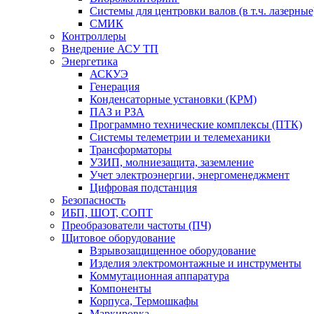
Системы для центровки валов (в т.ч. лазерные
СМИК
Контроллеры
Внедрение АСУ ТП
Энергетика
АСКУЭ
Генерация
Конденсаторные установки (КРМ)
ПАЗ и РЗА
Программно технические комплексы (ПТК)
Системы телеметрии и телемеханики
Трансформаторы
УЗИП, молниезащита, заземление
Учет электроэнергии, энергоменеджмент
Цифровая подстанция
Безопасность
ИБП, ШОТ, СОПТ
Преобразователи частоты (ПЧ)
Щитовое оборудование
Взрывозащищенное оборудование
Изделия электромонтажные и инструменты
Коммутационная аппаратура
Компоненты
Корпуса, Термошкафы
Маркировка