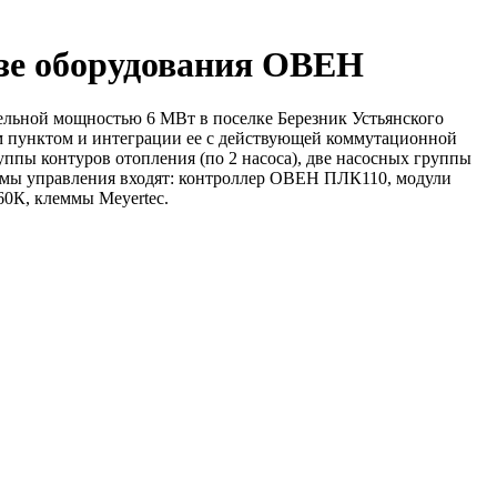
азе оборудования ОВЕН
ельной мощностью 6 МВт в поселке Березник Устьянского
ым пунктом и интеграции ее с действующей коммутационной
руппы контуров отопления (по 2 насоса), две насосных группы
темы управления входят: контроллер ОВЕН ПЛК110, модули
0К, клеммы Meyerteс.