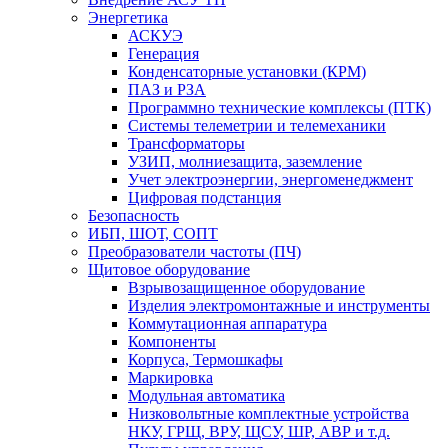
Энергетика
АСКУЭ
Генерация
Конденсаторные установки (КРМ)
ПАЗ и РЗА
Программно технические комплексы (ПТК)
Системы телеметрии и телемеханики
Трансформаторы
УЗИП, молниезащита, заземление
Учет электроэнергии, энергоменеджмент
Цифровая подстанция
Безопасность
ИБП, ШОТ, СОПТ
Преобразователи частоты (ПЧ)
Щитовое оборудование
Взрывозащищенное оборудование
Изделия электромонтажные и инструменты
Коммутационная аппаратура
Компоненты
Корпуса, Термошкафы
Маркировка
Модульная автоматика
Низковольтные комплектные устройства
НКУ, ГРЩ, ВРУ, ЩСУ, ШР, АВР и т.д.