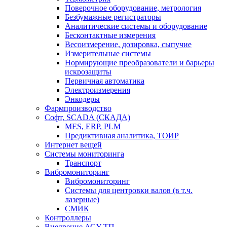
Поверочное оборудование, метрология
Безбумажные регистраторы
Аналитические системы и оборудование
Бесконтактные измерения
Весоизмерение, дозировка, сыпучие
Измерительные системы
Нормирующие преобразователи и барьеры
искрозащиты
Первичная автоматика
Электроизмерения
Энкодеры
Фармпроизводство
Софт, SCADA (СКАДА)
MES, ERP, PLM
Предиктивная аналитика, ТОИР
Интернет вещей
Системы мониторинга
Транспорт
Вибромониторинг
Вибромониторинг
Системы для центровки валов (в т.ч.
лазерные)
СМИК
Контроллеры
Внедрение АСУ ТП