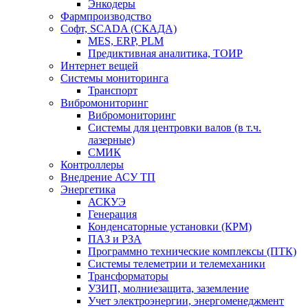
Энкодеры
Фармпроизводство
Софт, SCADA (СКАДА)
MES, ERP, PLM
Предиктивная аналитика, ТОИР
Интернет вещей
Системы мониторинга
Транспорт
Вибромониторинг
Вибромониторинг
Системы для центровки валов (в т.ч.
лазерные)
СМИК
Контроллеры
Внедрение АСУ ТП
Энергетика
АСКУЭ
Генерация
Конденсаторные установки (КРМ)
ПАЗ и РЗА
Программно технические комплексы (ПТК)
Системы телеметрии и телемеханики
Трансформаторы
УЗИП, молниезащита, заземление
Учет электроэнергии, энергоменеджмент