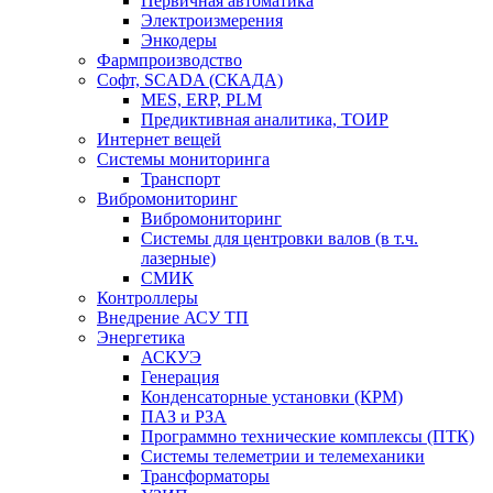
Первичная автоматика
Электроизмерения
Энкодеры
Фармпроизводство
Софт, SCADA (СКАДА)
MES, ERP, PLM
Предиктивная аналитика, ТОИР
Интернет вещей
Системы мониторинга
Транспорт
Вибромониторинг
Вибромониторинг
Системы для центровки валов (в т.ч.
лазерные)
СМИК
Контроллеры
Внедрение АСУ ТП
Энергетика
АСКУЭ
Генерация
Конденсаторные установки (КРМ)
ПАЗ и РЗА
Программно технические комплексы (ПТК)
Системы телеметрии и телемеханики
Трансформаторы