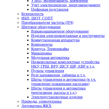
УЗИП, молниезащита, заземление
Учет электроэнергии, энергоменеджмент
Цифровая подстанция
Безопасность
ИБП, ШОТ, СОПТ
Преобразователи частоты (ПЧ)
Щитовое оборудование
Взрывозащищенное оборудование
Изделия электромонтажные и инструменты
Коммутационная аппаратура
Компоненты
Корпуса, Термошкафы
Маркировка
Модульная автоматика
Низковольтные комплектные устройства
НКУ, ГРЩ, ВРУ, ЩСУ, ШР, АВР и т.д.
Пульты управления
Реле напряжения, таймеры и т.д.
Щиты управления и автоматики (в т.ч.
управление пожарными насосами)
Щиты управления и автоматики
(вентиляция, насосы и т.д.)
Электроустановочные изделия
Приводы, сервотехника
Автоматика ЖКХ