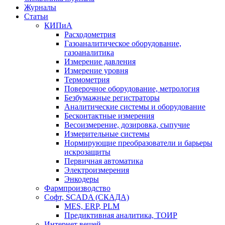
Журналы
Статьи
КИПиА
Расходометрия
Газоаналитическое оборудование,
газоаналитика
Измерение давления
Измерение уровня
Термометрия
Поверочное оборудование, метрология
Безбумажные регистраторы
Аналитические системы и оборудование
Бесконтактные измерения
Весоизмерение, дозировка, сыпучие
Измерительные системы
Нормирующие преобразователи и барьеры
искрозащиты
Первичная автоматика
Электроизмерения
Энкодеры
Фармпроизводство
Софт, SCADA (СКАДА)
MES, ERP, PLM
Предиктивная аналитика, ТОИР
Интернет вещей