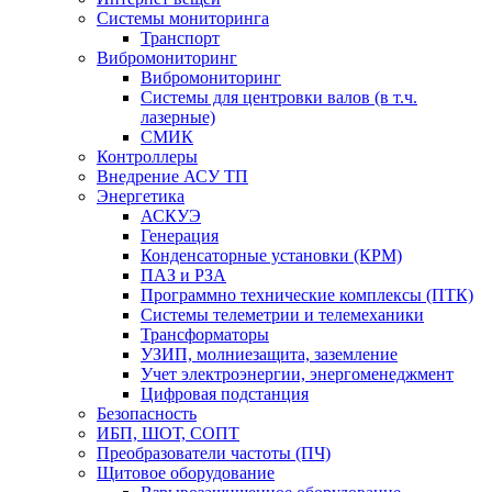
Системы мониторинга
Транспорт
Вибромониторинг
Вибромониторинг
Системы для центровки валов (в т.ч.
лазерные)
СМИК
Контроллеры
Внедрение АСУ ТП
Энергетика
АСКУЭ
Генерация
Конденсаторные установки (КРМ)
ПАЗ и РЗА
Программно технические комплексы (ПТК)
Системы телеметрии и телемеханики
Трансформаторы
УЗИП, молниезащита, заземление
Учет электроэнергии, энергоменеджмент
Цифровая подстанция
Безопасность
ИБП, ШОТ, СОПТ
Преобразователи частоты (ПЧ)
Щитовое оборудование