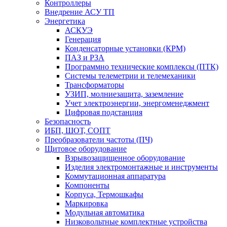
Контроллеры
Внедрение АСУ ТП
Энергетика
АСКУЭ
Генерация
Конденсаторные установки (КРМ)
ПАЗ и РЗА
Программно технические комплексы (ПТК)
Системы телеметрии и телемеханики
Трансформаторы
УЗИП, молниезащита, заземление
Учет электроэнергии, энергоменеджмент
Цифровая подстанция
Безопасность
ИБП, ШОТ, СОПТ
Преобразователи частоты (ПЧ)
Щитовое оборудование
Взрывозащищенное оборудование
Изделия электромонтажные и инструменты
Коммутационная аппаратура
Компоненты
Корпуса, Термошкафы
Маркировка
Модульная автоматика
Низковольтные комплектные устройства