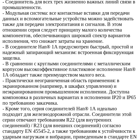
- Соединитель для всех трех жизненно важных линий связи в
промышленности.
- Модульная система: все контактные вставки для передачи
данных и вспомогательные устройства можно задействовать
также для передачи электропитания и сигналов. В этом
отношении серия следует принципу малого количества
компонентов, обеспечивающих широкий спектр вариантов
исполнения, что снижает затраты на хранение.
- В соединителе Han® 1A предусмотрен быстрый, простой и
надежный запирающий механизм: встроенная фиксирующая
защелка.
- В сравнении с круглыми соединителями с металлическим
корпусом высокоэффективное пластиковое исполнение Han®
1A обладает также преимуществом малого веса.
- Практически неограниченная область применения: в
экранированном (например, в шкафах управления) и
неэкранированном промышленном исполнении. Доступна
компоновка в различных вариантах в исполнении IP20 и IP65
по требованию заказчика.
- Кроме того, серия соединителей Han® 1А идеально
подходит для железнодорожной отрасли. Соединители этой
серии отвечают требованиям R22 (для внутренних
соединений) / R23 (для внешних соединений) согласно
стандарту EN 45545-2, а также требованиям к устойчивости к
ударным нагрузкам и вибрации, приведенным в стандарте EN