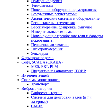
Измерение уровня
Термометрия
Поверочное оборудование, метрология
Безбумажные регистраторы
Аналитические системы и оборудование
Бесконтактные измерения
Весоизмерение, дозировка, сыпучие
Измерительные системы
Нормирующие преобразователи и барьеры
искрозащиты
Первичная автоматика
Электроизмерения
Энкодеры
Фармпроизводство
Софт, SCADA (СКАДА)
MES, ERP, PLM
Предиктивная аналитика, ТОИР
Интернет вещей
Системы мониторинга
Транспорт
Вибромониторинг
Вибромониторинг
Системы для центровки валов (в т.ч.
лазерные)
СМИК