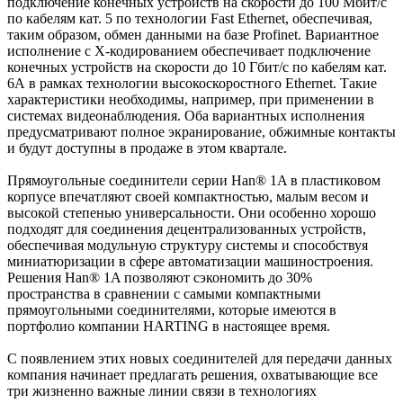
подключение конечных устройств на скорости до 100 Мбит/с
по кабелям кат. 5 по технологии Fast Ethernet, обеспечивая,
таким образом, обмен данными на базе Profinet. Вариантное
исполнение с Х-кодированием обеспечивает подключение
конечных устройств на скорости до 10 Гбит/с по кабелям кат.
6А в рамках технологии высокоскоростного Ethernet. Такие
характеристики необходимы, например, при применении в
системах видеонаблюдения. Оба вариантных исполнения
предусматривают полное экранирование, обжимные контакты
и будут доступны в продаже в этом квартале.
Прямоугольные соединители серии Han® 1A в пластиковом
корпусе впечатляют своей компактностью, малым весом и
высокой степенью универсальности. Они особенно хорошо
подходят для соединения децентрализованных устройств,
обеспечивая модульную структуру системы и способствуя
миниатюризации в сфере автоматизации машиностроения.
Решения Han® 1A позволяют сэкономить до 30%
пространства в сравнении с самыми компактными
прямоугольными соединителями, которые имеются в
портфолио компании HARTING в настоящее время.
С появлением этих новых соединителей для передачи данных
компания начинает предлагать решения, охватывающие все
три жизненно важные линии связи в технологиях