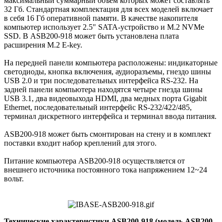
максимальный суммарный объем которых может составлять
32 Гб. Стандартная комплектация для всех моделей включает
в себя 16 Гб оперативной памяти. В качестве накопителя
компьютер использует 2.5" SATA-устройство и M.2 NVMe
SSD. В ASB200-918 может быть установлена плата
расширения M.2 E-key.
На передней панели компьютера расположены: индикаторные
светодиоды, кнопка включения, аудиоразъемы, гнездо шины
USB 2.0 и три последовательных интерфейса RS-232. На
задней панели компьютера находятся четыре гнезда шины
USB 3.1, два видеовыхода HDMI, два медных порта Gigabit
Ethernet, последовательный интерфейс RS-232/422/485,
терминал дискретного интерфейса и терминал ввода питания.
ASB200-918 может быть смонтирован на стену и в комплект
поставки входит набор креплений для этого.
Питание компьютера ASB200-918 осуществляется от
внешнего источника постоянного тока напряжением 12~24
вольт.
Технические характеристики ASB200-918 (модель ASB200-