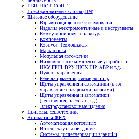
Безопасность
ИБП, ШОТ, СОПТ
Преобразователи частоты (ПЧ)
Щитовое оборудование
Взрывозащищенное оборудование
Изделия электромонтажные и инструменты
Коммутационная аппаратура
Компоненты
Корпуса, Термошкафы
Маркировка
Модульная автоматика
Низковольтные комплектные устройства
НКУ, ГРЩ, ВРУ, ЩСУ, ШР, АВР и т.д.
Пульты управления
Реле напряжения, таймеры и т.д.
Щиты управления и автоматики (в т.ч.
управление пожарными насосами)
Щиты управления и автоматики
(вентиляция, насосы и т.д.)
Электроустановочные изделия
Приводы, сервотехника
Автоматика ЖКХ
Автоматизация котельных
Интеллектуальное здание
Системы диспетчеризации зданий и