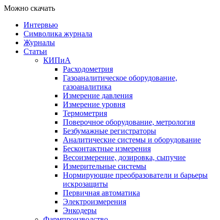
Можно скачать
Интервью
Символика журнала
Журналы
Статьи
КИПиА
Расходометрия
Газоаналитическое оборудование,
газоаналитика
Измерение давления
Измерение уровня
Термометрия
Поверочное оборудование, метрология
Безбумажные регистраторы
Аналитические системы и оборудование
Бесконтактные измерения
Весоизмерение, дозировка, сыпучие
Измерительные системы
Нормирующие преобразователи и барьеры
искрозащиты
Первичная автоматика
Электроизмерения
Энкодеры
Фармпроизводство