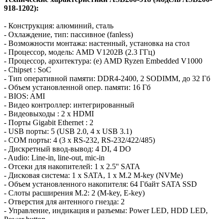
918-1202):
- Конструкция: алюминий, сталь
- Охлаждение, тип: пассивное (fanless)
- Возможности монтажа: настенный, установка на стол
- Процессор, модель: AMD V1202B (2.3 ГГц)
- Процессор, архитектура: (e) AMD Ryzen Embedded V1000
- Chipset : SoC
- Тип оперативной памяти: DDR4-2400, 2 SODIMM, до 32 Гб
- Объем установленной опер. памяти: 16 Гб
- BIOS: AMI
- Видео контроллер: интегрированный
- Видеовыходы : 2 x HDMI
- Порты Gigabit Ethernet : 2
- USB порты: 5 (USB 2.0, 4 x USB 3.1)
- COM порты: 4 (3 x RS-232, RS-232/422/485)
- Дискретный ввод-вывод: 4 DI, 4 DO
- Audio: Line-in, line-out, mic-in
- Отсеки для накопителей: 1 x 2.5'' SATA
- Дисковая система: 1 x SATA, 1 x M.2 M-key (NVMe)
- Объем установленного накопителя: 64 Гбайт SATA SSD
- Слоты расширения M.2: 2 (M-key, E-key)
- Отверстия для антенного гнезда: 2
- Управление, индикация и разъемы: Power LED, HDD LED,