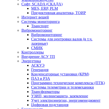
Софт, SCADA (СКАДА)
MES, ERP, PLM
Предиктивная аналитика, ТОИР
Интернет вещей
Системы мониторинга
Транспорт
Вибромониторинг
Вибромониторинг
Системы для центровки валов (в т.ч.
лазерные)
СМИК
Контроллеры
Внедрение АСУ ТП
Энергетика
АСКУЭ
Генерация
Конденсаторные установки (КРМ)
ПАЗ и РЗА
Программно технические комплексы (ПТК)
Системы телеметрии и телемеханики
Трансформаторы
УЗИП, молниезащита, заземление
Учет электроэнергии, энергоменеджмент
Цифровая подстанция