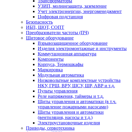
Трансформаторы
УЗИП, молниезащита, заземление
Учет электроэнергии, энергоменеджмент
Цифровая подстанция
Безопасность
ИБП, ШОТ, СОПТ
Преобразователи частоты (ПЧ)
Щитовое оборудование
Взрывозащищенное оборудование
Изделия электромонтажные и инструменты
Коммутационная аппаратура
Компоненты
Корпуса, Термошкафы
Маркировка
Модульная автоматика
Низковольтные комплектные устройства
НКУ, ГРЩ, ВРУ, ЩСУ, ШР, АВР и т.д.
Пульты управления
Реле напряжения, таймеры и т.д.
Щиты управления и автоматики (в т.ч.
управление пожарными насосами)
Щиты управления и автоматики
(вентиляция, насосы и т.д.)
Электроустановочные изделия
Приводы, сервотехника