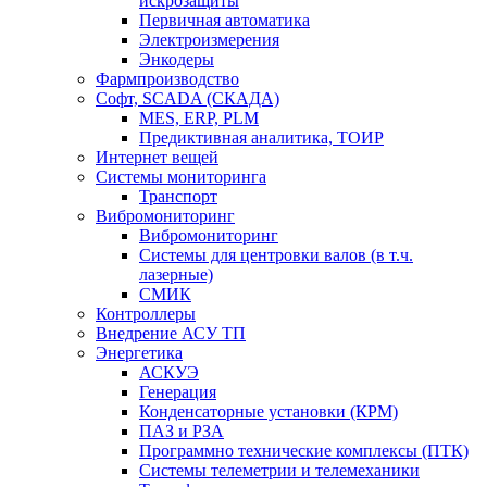
искрозащиты
Первичная автоматика
Электроизмерения
Энкодеры
Фармпроизводство
Софт, SCADA (СКАДА)
MES, ERP, PLM
Предиктивная аналитика, ТОИР
Интернет вещей
Системы мониторинга
Транспорт
Вибромониторинг
Вибромониторинг
Системы для центровки валов (в т.ч.
лазерные)
СМИК
Контроллеры
Внедрение АСУ ТП
Энергетика
АСКУЭ
Генерация
Конденсаторные установки (КРМ)
ПАЗ и РЗА
Программно технические комплексы (ПТК)
Системы телеметрии и телемеханики