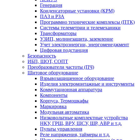
Генерация
Конденсаторные установки (КРМ)
ПАЗ и РЗА
Программно технические комплексы (ПТК)
Системы телеметрии и телемеханики
Трансформаторы
УЗИП, молниезащита, заземление
Учет электроэнергии, энергоменеджмент
Цифровая подстанция
Безопасность
ИБП, ШОТ, СОПТ
Преобразователи частоты (ПЧ)
Щитовое оборудование
Взрывозащищенное оборудование
Изделия электромонтажные и инструменты
Коммутационная аппаратура
Компоненты
Корпуса, Термошкафы
Маркировка
Модульная автоматика
Низковольтные комплектные устройства
НКУ, ГРЩ, ВРУ, ЩСУ, ШР, АВР и т.д.
Пульты управления
Реле напряжения, таймеры и т.д.