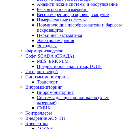
Аналитические системы и оборудование
Бесконтактные измерения
Весоизмерение, дозировка, сыпучие
Измерительные системы
Нормирующие преобразователи и барьеры
искрозащиты
Первичная автоматика
Электроизмерения
Энкодеры
Фармпроизводство
Софт, SCADA (СКАДА)
MES, ERP, PLM
Предиктивная аналитика, ТОИР
Интернет вещей
Системы мониторинга
Транспорт
Вибромониторинг
Вибромониторинг
Системы для центровки валов (в т.ч.
лазерные)
СМИК
Контроллеры
Внедрение АСУ ТП
Энергетика
АСКУЭ