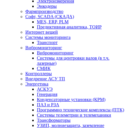
Электроизмерения
Энкодеры
Фармпроизводство
Софт, SCADA (СКАДА)
MES, ERP, PLM
Предиктивная аналитика, ТОИР
Интернет вещей
Системы мониторинга
Транспорт
Вибромониторинг
Вибромониторинг
Системы для центровки валов (в т.ч.
лазерные)
СМИК
Контроллеры
Внедрение АСУ ТП
Энергетика
АСКУЭ
Генерация
Конденсаторные установки (КРМ)
ПАЗ и РЗА
Программно технические комплексы (ПТК)
Системы телеметрии и телемеханики
Трансформаторы
УЗИП, молниезащита, заземление