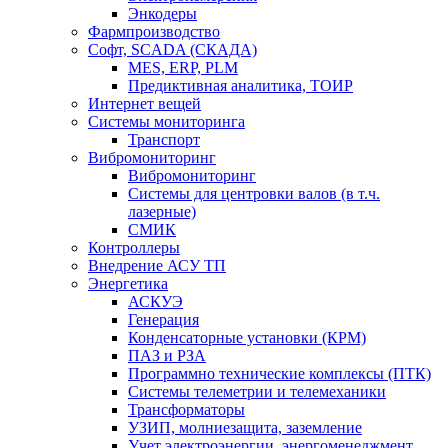
Энкодеры
Фармпроизводство
Софт, SCADA (СКАДА)
MES, ERP, PLM
Предиктивная аналитика, ТОИР
Интернет вещей
Системы мониторинга
Транспорт
Вибромониторинг
Вибромониторинг
Системы для центровки валов (в т.ч.
лазерные)
СМИК
Контроллеры
Внедрение АСУ ТП
Энергетика
АСКУЭ
Генерация
Конденсаторные установки (КРМ)
ПАЗ и РЗА
Программно технические комплексы (ПТК)
Системы телеметрии и телемеханики
Трансформаторы
УЗИП, молниезащита, заземление
Учет электроэнергии, энергоменеджмент