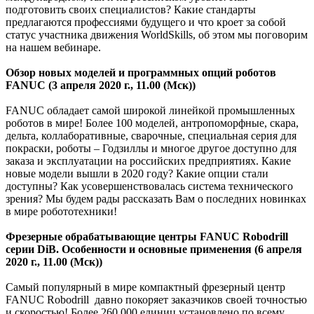
подготовить своих специалистов? Какие стандарты
предлагаются профессиями будущего и что кроет за собой
статус участника движения WorldSkills, об этом мы поговорим
на нашем вебинаре.
Обзор новых моделей и программных опций роботов
FANUC (3 апреля 2020 г., 11.00 (Мск))
FANUC обладает самой широкой линейкой промышленных
роботов в мире! Более 100 моделей, антропоморфные, скара,
дельта, коллаборативные, сварочные, специальная серия для
покраски, роботы – Годзиллы и многое другое доступно для
заказа и эксплуатации на российских предприятиях. Какие
новые модели вышли в 2020 году? Какие опции стали
доступны? Как усовершенствовалась система технического
зрения? Мы будем рады рассказать Вам о последних новинках
в мире робототехники!
Фрезерные обрабатывающие центры FANUC Robodrill
серии DiB. Особенности и основные применения (6 апреля
2020 г., 11.00 (Мск))
Самый популярный в мире компактный фрезерный центр
FANUC Robodrill давно покоряет заказчиков своей точностью
и скоростью! Более 260 000 единиц установлено по всему