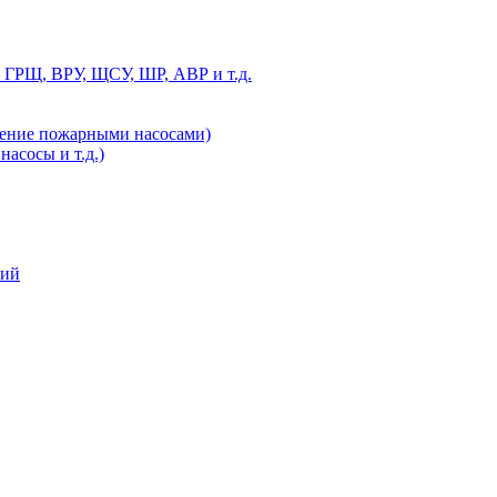
 ГРЩ, ВРУ, ЩСУ, ШР, АВР и т.д.
ление пожарными насосами)
асосы и т.д.)
ний