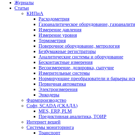
Журналы
Статьи
КИПиА
Расходометрия
Газоаналитическое оборудование, газоаналит
Измерение давления
Измерение уровня
Термометрия
Поверочное оборудование, метрология
Безбумажные регистраторы
Аналитические системы и оборудование
Бесконтактные измерения
Весоизмерение, дозировка, сыпучие
Измерительные системы
Нормирующие преобразователи и барьеры ис
Первичная автоматика
Электроизмерения
Энкодеры
Фармпроизводство
Софт, SCADA (СКАДА)
MES, ERP, PLM
Предиктивная аналитика, ТОИР
Интернет вещей
Системы мониторинга
Транспорт