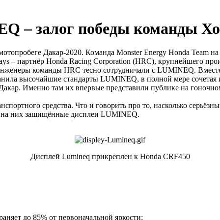
 – залог победы команды Хон
отопробеге Дакар-2020. Команда Monster Energy Honda Team на
ys – партнёр Honda Racing Corporation (HRC), крупнейшего про
т инженеры команды HRC тесно сотрудничали с LUMINEQ. Вмест
ранила высочайшие стандарты LUMINEQ, в полной мере сочета
и Дакар. Именно там их впервые представили публике на гоночн
нспортного средства. Что и говорить про то, насколько серьёзн
ые на них защищённые дисплеи LUMINEQ.
Дисплей Lumineq прикреплен к Honda CRF450
раняет до 85% от первоначальной яркости;