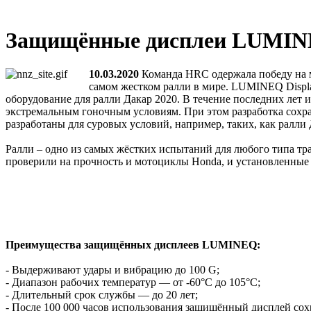
Защищённые дисплеи LUMINEQ
10.03.2020
Команда HRC одержала победу на м
самом жестком ралли в мире. LUMINEQ Displa
оборудование для ралли Дакар 2020. В течение последних ле
экстремальным гоночным условиям. При этом разработка сох
разработаны для суровых условий, например, таких, как ралл
Ралли – одно из самых жёстких испытаний для любого типа тра
проверили на прочность и мотоциклы Honda, и установленн
Преимущества защищённых дисплеев LUMINEQ:
- Выдерживают удары и вибрацию до 100 G;
- Диапазон рабочих температур — от -60°С до 105°С;
- Длительный срок службы — до 20 лет;
- После 100 000 часов использования защищённый дисплей сох