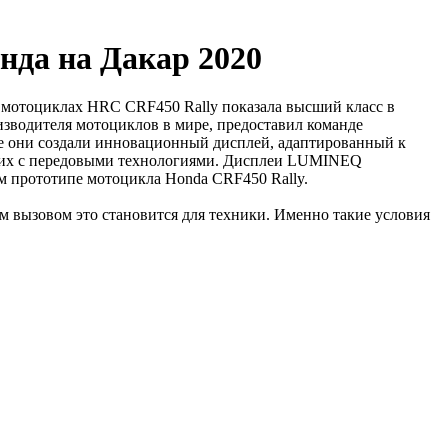
да на Дакар 2020
 мотоциклах HRC CRF450 Rally показала высший класс в
изводителя мотоциклов в мире, предоставил команде
е они создали инновационный дисплей, адаптированный к
я их с передовыми технологиями. Дисплеи LUMINEQ
ом прототипе мотоцикла Honda CRF450 Rally.
ым вызовом это становится для техники. Именно такие условия