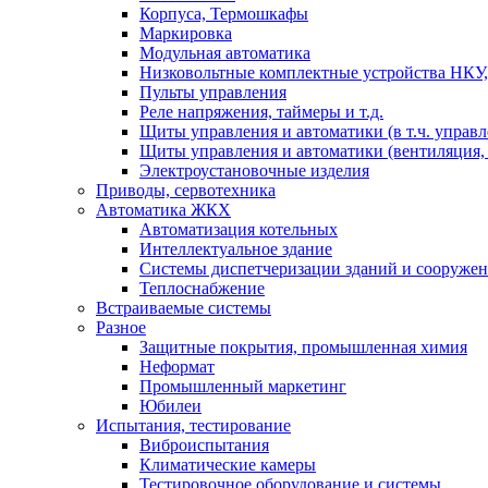
Корпуса, Термошкафы
Маркировка
Модульная автоматика
Низковольтные комплектные устройства НКУ,
Пульты управления
Реле напряжения, таймеры и т.д.
Щиты управления и автоматики (в т.ч. управ
Щиты управления и автоматики (вентиляция, н
Электроустановочные изделия
Приводы, сервотехника
Автоматика ЖКХ
Автоматизация котельных
Интеллектуальное здание
Системы диспетчеризации зданий и сооруже
Теплоснабжение
Встраиваемые системы
Разное
Защитные покрытия, промышленная химия
Неформат
Промышленный маркетинг
Юбилеи
Испытания, тестирование
Виброиспытания
Климатические камеры
Тестировочное оборудование и системы