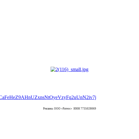
Реклама. ООО «Ратеос» ИНН 7735028069