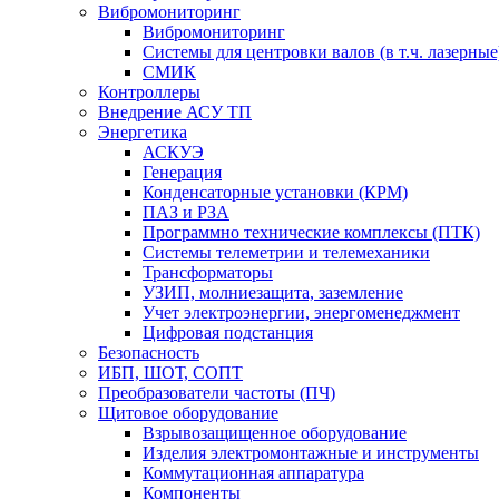
Вибромониторинг
Вибромониторинг
Системы для центровки валов (в т.ч. лазерные
СМИК
Контроллеры
Внедрение АСУ ТП
Энергетика
АСКУЭ
Генерация
Конденсаторные установки (КРМ)
ПАЗ и РЗА
Программно технические комплексы (ПТК)
Системы телеметрии и телемеханики
Трансформаторы
УЗИП, молниезащита, заземление
Учет электроэнергии, энергоменеджмент
Цифровая подстанция
Безопасность
ИБП, ШОТ, СОПТ
Преобразователи частоты (ПЧ)
Щитовое оборудование
Взрывозащищенное оборудование
Изделия электромонтажные и инструменты
Коммутационная аппаратура
Компоненты