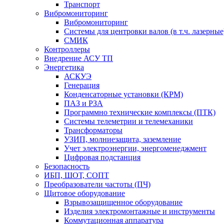
Транспорт
Вибромониторинг
Вибромониторинг
Системы для центровки валов (в т.ч. лазерные
СМИК
Контроллеры
Внедрение АСУ ТП
Энергетика
АСКУЭ
Генерация
Конденсаторные установки (КРМ)
ПАЗ и РЗА
Программно технические комплексы (ПТК)
Системы телеметрии и телемеханики
Трансформаторы
УЗИП, молниезащита, заземление
Учет электроэнергии, энергоменеджмент
Цифровая подстанция
Безопасность
ИБП, ШОТ, СОПТ
Преобразователи частоты (ПЧ)
Щитовое оборудование
Взрывозащищенное оборудование
Изделия электромонтажные и инструменты
Коммутационная аппаратура