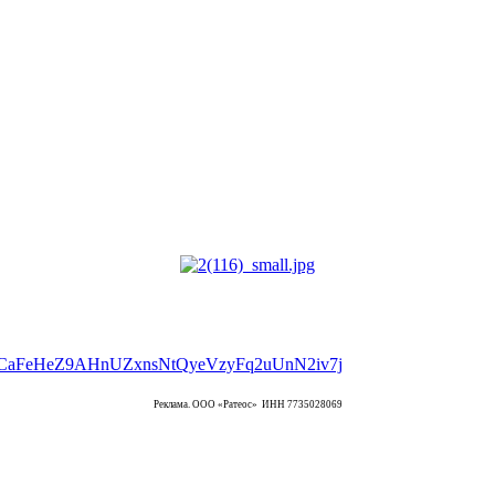
Реклама. ООО «Ратеос» ИНН 7735028069