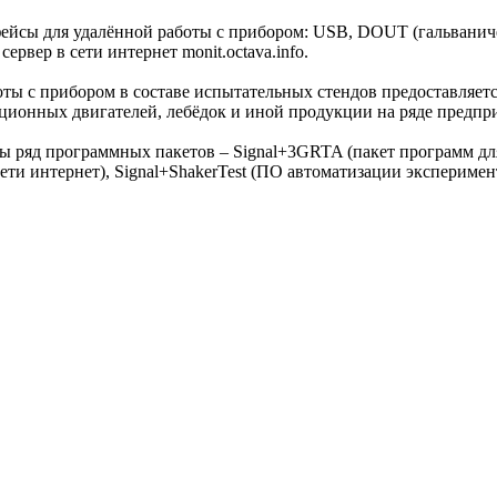
ейсы для удалённой работы с прибором: USB, DOUT (гальваниче
рвер в сети интернет monit.octava.info.
оты с прибором в составе испытательных стендов предоставляет
ационных двигателей, лебёдок и иной продукции на ряде предп
аны ряд программных пакетов – Signal+3GRTA (пакет программ д
сети интернет), Signal+ShakerTest (ПО автоматизации эксперимен