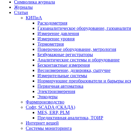
Символика журнала
Журналы
Статьи
КИПиА
Расходометрия
Газоаналитическое оборудование, газоаналит
Измерение давления
Измерение уровня
Термометрия
Поверочное оборудование, метрология
Безбумажные регистраторы
Аналитические системы и оборудование
Бесконтактные измерения
Весоизмерение, дозировка, сыпучие
Измерительные системы
Нормирующие преобразователи и барьеры ис
Первичная автоматика
Электроизмерения
Энкодеры
Фармпроизводство
Софт, SCADA (СКАДА)
MES, ERP, PLM
Предиктивная аналитика, ТОИР
Интернет вещей
Системы мониторинга