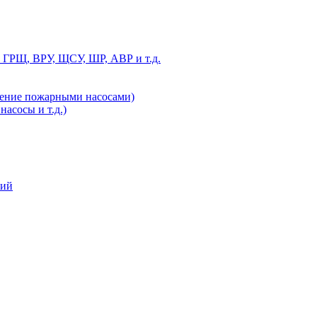
 ГРЩ, ВРУ, ЩСУ, ШР, АВР и т.д.
ление пожарными насосами)
асосы и т.д.)
ний