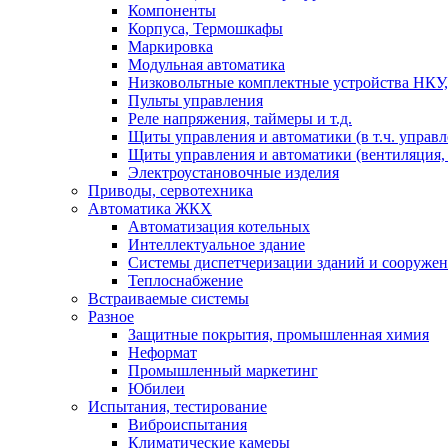
Компоненты
Корпуса, Термошкафы
Маркировка
Модульная автоматика
Низковольтные комплектные устройства НКУ,
Пульты управления
Реле напряжения, таймеры и т.д.
Щиты управления и автоматики (в т.ч. управ
Щиты управления и автоматики (вентиляция, н
Электроустановочные изделия
Приводы, сервотехника
Автоматика ЖКХ
Автоматизация котельных
Интеллектуальное здание
Системы диспетчеризации зданий и сооруже
Теплоснабжение
Встраиваемые системы
Разное
Защитные покрытия, промышленная химия
Неформат
Промышленный маркетинг
Юбилеи
Испытания, тестирование
Виброиспытания
Климатические камеры