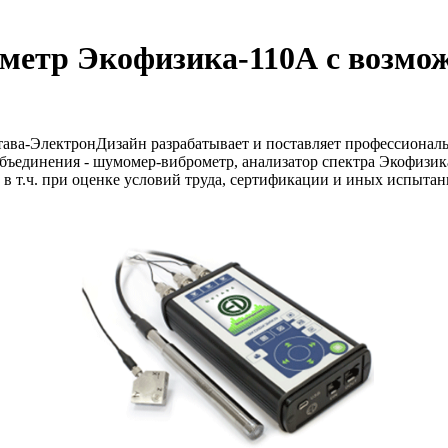
етр Экофизика-110А с возмож
ва-ЭлектронДизайн разрабатывает и поставляет профессиональ
ъединения - шумомер-виброметр, анализатор спектра Экофизика
 т.ч. при оценке условий труда, сертификации и иных испытани