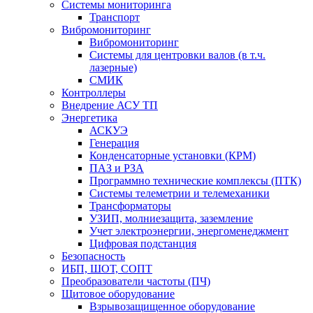
Системы мониторинга
Транспорт
Вибромониторинг
Вибромониторинг
Системы для центровки валов (в т.ч.
лазерные)
СМИК
Контроллеры
Внедрение АСУ ТП
Энергетика
АСКУЭ
Генерация
Конденсаторные установки (КРМ)
ПАЗ и РЗА
Программно технические комплексы (ПТК)
Системы телеметрии и телемеханики
Трансформаторы
УЗИП, молниезащита, заземление
Учет электроэнергии, энергоменеджмент
Цифровая подстанция
Безопасность
ИБП, ШОТ, СОПТ
Преобразователи частоты (ПЧ)
Щитовое оборудование
Взрывозащищенное оборудование