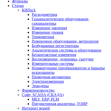
Журналы
Статьи
КИПиА
Расходометрия
Газоаналитическое оборудование,
газоаналитика
Измерение давления
Измерение уровня
Термометрия
Поверочное оборудование, метрология
Безбумажные регистраторы
Аналитические системы и оборудование
Бесконтактные измерения
Весоизмерение, дозировка, сыпучие
Измерительные системы
Нормирующие преобразователи и барьеры
искрозащиты
Первичная автоматика
Электроизмерения
Энкодеры
Фармпроизводство
Софт, SCADA (СКАДА)
MES, ERP, PLM
Предиктивная аналитика, ТОИР
Интернет вещей