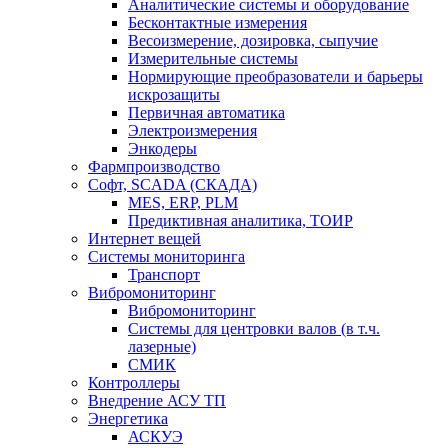
Аналитические системы и оборудование
Бесконтактные измерения
Весоизмерение, дозировка, сыпучие
Измерительные системы
Нормирующие преобразователи и барьеры
искрозащиты
Первичная автоматика
Электроизмерения
Энкодеры
Фармпроизводство
Софт, SCADA (СКАДА)
MES, ERP, PLM
Предиктивная аналитика, ТОИР
Интернет вещей
Системы мониторинга
Транспорт
Вибромониторинг
Вибромониторинг
Системы для центровки валов (в т.ч.
лазерные)
СМИК
Контроллеры
Внедрение АСУ ТП
Энергетика
АСКУЭ