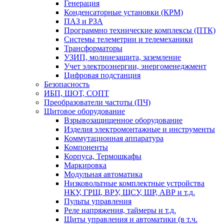
Генерация
Конденсаторные установки (КРМ)
ПАЗ и РЗА
Программно технические комплексы (ПТК)
Системы телеметрии и телемеханики
Трансформаторы
УЗИП, молниезащита, заземление
Учет электроэнергии, энергоменеджмент
Цифровая подстанция
Безопасность
ИБП, ШОТ, СОПТ
Преобразователи частоты (ПЧ)
Щитовое оборудование
Взрывозащищенное оборудование
Изделия электромонтажные и инструменты
Коммутационная аппаратура
Компоненты
Корпуса, Термошкафы
Маркировка
Модульная автоматика
Низковольтные комплектные устройства
НКУ, ГРЩ, ВРУ, ЩСУ, ШР, АВР и т.д.
Пульты управления
Реле напряжения, таймеры и т.д.
Щиты управления и автоматики (в т.ч.