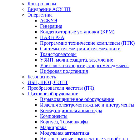
Контроллеры
Внедрение АСУ ТП
Энергетика
АСКУЭ
Генерация
Конденсаторные установки (КРМ)
ПАЗ и РЗА
Программно технические комплексы (ПТК)
Системы телеметрии и телемеханики
Трансформаторы
УЗИП, молниезащита, заземление
Учет электроэнергии, энергоменеджмент
Цифровая подстанция
Безопасность
ИБП, ШОТ, СОПТ
Преобразователи частоты (ПЧ)
Щитовое оборудование
Взрывозащищенное оборудование
Изделия электромонтажные и инструменты
Коммутационная аппаратура
Компоненты
Корпуса, Термошкафы
Маркировка
Модульная автоматика
Низковольтные комплектные устройства