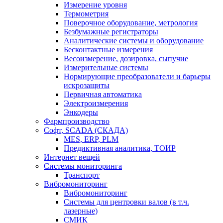
Измерение уровня
Термометрия
Поверочное оборудование, метрология
Безбумажные регистраторы
Аналитические системы и оборудование
Бесконтактные измерения
Весоизмерение, дозировка, сыпучие
Измерительные системы
Нормирующие преобразователи и барьеры
искрозащиты
Первичная автоматика
Электроизмерения
Энкодеры
Фармпроизводство
Софт, SCADA (СКАДА)
MES, ERP, PLM
Предиктивная аналитика, ТОИР
Интернет вещей
Системы мониторинга
Транспорт
Вибромониторинг
Вибромониторинг
Системы для центровки валов (в т.ч.
лазерные)
СМИК